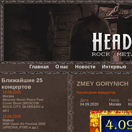
Главная
О нас
Новости
Интервью
Ближайшие 25
ZMEY GORYNICH
концертов
14.08.2026
Расписание концертов
Москва
Moscow Music Peace Fest
Дата
Город
К
Cover Show (MOSCOW
04.09.2020
Москва
Кл
ROCK CITY, SILVERADO и
др.)
15.08.2026
Майкоп
MSR Open Air Festival 2026
(АРКОНА, PYRE и др.)