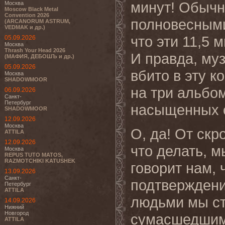
минут! Обычн
Москва
Moscow Black Metal
Convention 2026
полновесным
(ARCANORUM ASTRUM,
VEDMAK и др.)
что эти 11,5 
05.09.2026
Москва
Thrash Your Head 2026
И правда, му
(МАФИЯ, ДЕБОШЪ и др.)
05.09.2026
вбито в эту к
Москва
SHADOWMOOR
на три альбо
06.09.2026
Санкт-
Петербург
насыщенных 
SHADOWMOOR
12.09.2026
Москва
О, да! От скр
ATTILA
12.09.2026
что делать, м
Москва
REPUS TUTO MATOS,
RAZMOTCHIKI KATUSHEK
говорит нам, 
13.09.2026
Санкт-
подтверждени
Петербург
ATTILA
людьми мы ст
14.09.2026
Нижний
Новгород
сумасшедшими
ATTILA