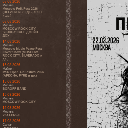
08.08.2026
Москва
Moscow Folk Fest 2026
(HELVEGEN, ЛЕДЪ, ХРЕН
и др.)
08.08.2026
Москва
MOSCOW ROCK CITY,
SLUDGY CULT, ДЖЕЙН
ДОУ
14.08.2026
Москва
Moscow Music Peace Fest
Cover Show (MOSCOW
ROCK CITY, SILVERADO и
др.)
15.08.2026
Майкоп
MSR Open Air Festival 2026
(АРКОНА, PYRE и др.)
15.08.2026
Москва
BOROFF BAND
15.08.2026
Москва
MOSCOW ROCK CITY
16.08.2026
Москва
VIO-LENCE
17.08.2026
Санкт-