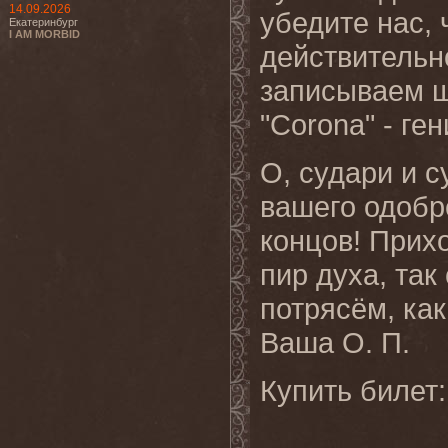
14.09.2026
убедите нас, 
Екатеринбург
I AM MORBID
действительн
записываем ш
"Corona" - ге
О, судари и 
вашего одобр
концов! Прих
пир духа, так
потрясём, как
Ваша О. П.
Купить билет