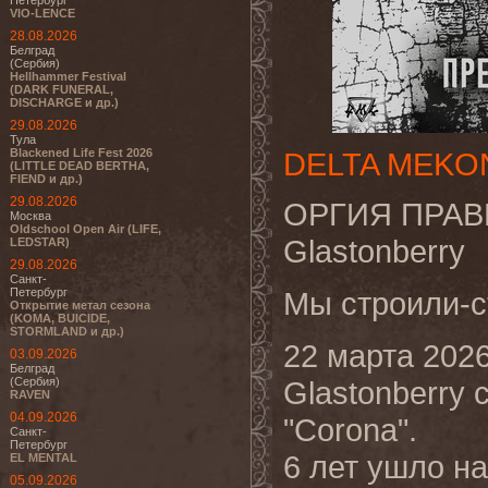
Петербург
VIO-LENCE
28.08.2026
Белград
(Сербия)
Hellhammer Festival
(DARK FUNERAL,
DISCHARGE и др.)
29.08.2026
Тула
Blackened Life Fest 2026
DELTA MEKO
(LITTLE DEAD BERTHA,
FIEND и др.)
29.08.2026
ОРГИЯ ПРАВЕД
Москва
Oldschool Open Air (LIFE,
Glastonberry
LEDSTAR)
29.08.2026
Санкт-
Петербург
Мы строили-с
Открытие метал сезона
(KOMA, BUICIDE,
STORMLAND и др.)
22 марта 2026
03.09.2026
Белград
(Сербия)
Glastonberry
RAVEN
04.09.2026
"Соrona".
Санкт-
Петербург
6 лет ушло на
EL MENTAL
05.09.2026