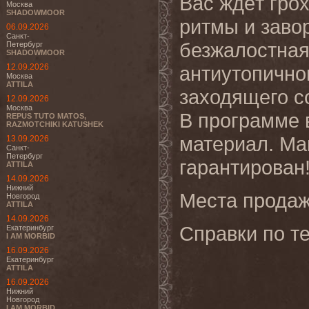
Вас ждёт грох
Москва
SHADOWMOOR
ритмы и заво
06.09.2026
Санкт-
безжалостна
Петербург
SHADOWMOOR
12.09.2026
антиутопично
Москва
ATTILA
заходящего с
12.09.2026
Москва
В программе 
REPUS TUTO MATOS,
RAZMOTCHIKI KATUSHEK
материал. Ма
13.09.2026
Санкт-
Петербург
гарантирован
ATTILA
14.09.2026
Нижний
Места продаж
Новгород
ATTILA
14.09.2026
Справки по те
Екатеринбург
I AM MORBID
16.09.2026
Екатеринбург
ATTILA
16.09.2026
Нижний
Новгород
I AM MORBID