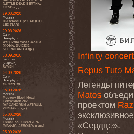
Blackened Life Fest 2026
(LITTLE DEAD BERTHA,
FIEND и др.)
29.08.2026
Москва
Oldschool Open Air (LIFE,
LEDSTAR)
29.08.2026
Санкт-
Петербург
Открытие метал сезона
(KOMA, BUICIDE,
STORMLAND и др.)
Infinity concert
03.09.2026
Белград
(Сербия)
RAVEN
Repus Tuto M
04.09.2026
Санкт-
Петербург
Легенды пите
EL MENTAL
05.09.2026
Matos
объеди
Москва
Moscow Black Metal
Convention 2026
проектом
Raz
(ARCANORUM ASTRUM,
VEDMAK и др.)
эксклюзивное
05.09.2026
Москва
Thrash Your Head 2026
«Сердце».
(МАФИЯ, ДЕБОШЪ и др.)
05.09.2026