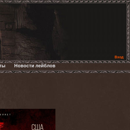
Вход
ты
Новости лейблов