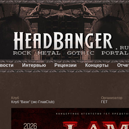
вости
Интервью
Рецензии
Концерты
Отче
Клуб
Организатор
Клуб "Base" (экс-ГлавClub)
ГЕТ