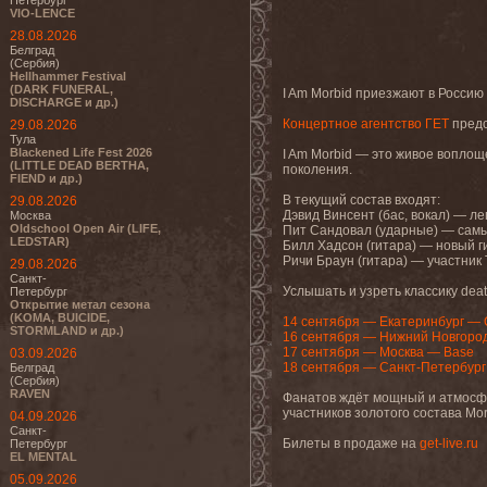
Петербург
VIO-LENCE
28.08.2026
Белград
(Сербия)
Hellhammer Festival
(DARK FUNERAL,
I Am Morbid приезжают в Россию 
DISCHARGE и др.)
Концертное агентство ГЕТ
предс
29.08.2026
Тула
Blackened Life Fest 2026
I Am Morbid — это живое воплощ
(LITTLE DEAD BERTHA,
поколения.
FIEND и др.)
В текущий состав входят:
29.08.2026
Дэвид Винсент (бас, вокал) — л
Москва
Oldschool Open Air (LIFE,
Пит Сандовал (ударные) — самы
LEDSTAR)
Билл Хадсон (гитара) — новый гит
Ричи Браун (гитара) — участник Te
29.08.2026
Санкт-
Услышать и узреть классику deat
Петербург
Открытие метал сезона
(KOMA, BUICIDE,
14 сентября — Екатеринбург —
STORMLAND и др.)
16 сентября — Нижний Новгород 
17 сентября — Москва — Base
03.09.2026
18 сентября — Санкт-Петербур
Белград
(Сербия)
RAVEN
Фанатов ждёт мощный и атмосфер
участников золотого состава Mor
04.09.2026
Санкт-
Билеты в продаже на
get-live.ru
Петербург
EL MENTAL
05.09.2026