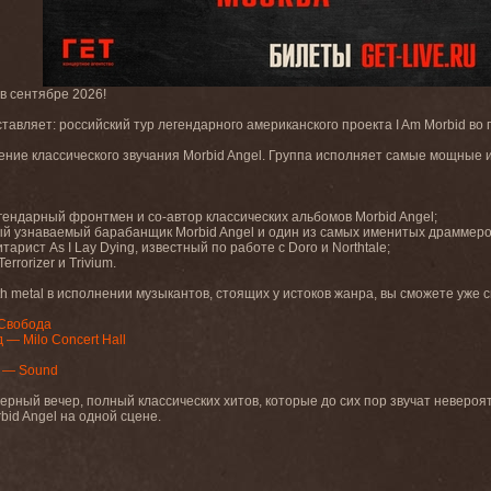
в сентябре 2026!
тавляет: российский тур легендарного американского проекта I Am Morbid во 
ение классического звучания Morbid Angel. Группа исполняет самые мощные 
егендарный фронтмен и со-автор классических альбомов Morbid Angel;
й узнаваемый барабанщик Morbid Angel и один из самых именитых драммеро
арист As I Lay Dying, известный по работе с Doro и Northtale;
rrorizer и Trivium.
h metal в исполнении музыкантов, стоящих у истоков жанра, вы сможете уже с
 Свобода
— Milo Concert Hall
г — Sound
ный вечер, полный классических хитов, которые до сих пор звучат невероя
bid Angel на одной сцене.