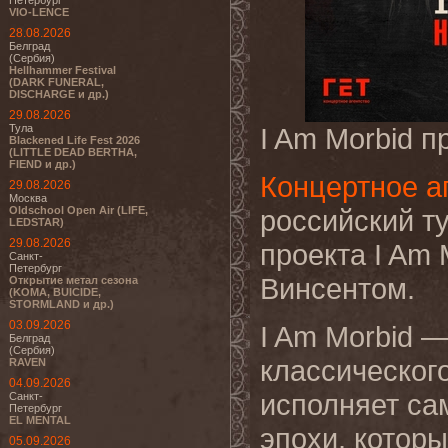
Петербург
VIO-LENCE
28.08.2026
Белград
(Сербия)
Hellhammer Festival
(DARK FUNERAL,
DISCHARGE и др.)
29.08.2026
Тула
I Am Morbid п
Blackened Life Fest 2026
(LITTLE DEAD BERTHA,
FIEND и др.)
Концертное а
29.08.2026
Москва
Oldschool Open Air (LIFE,
российский т
LEDSTAR)
29.08.2026
проекта I Am 
Санкт-
Петербург
Винсентом.
Открытие метал сезона
(KOMA, BUICIDE,
STORMLAND и др.)
03.09.2026
I Am Morbid 
Белград
(Сербия)
классического
RAVEN
04.09.2026
исполняет са
Санкт-
Петербург
EL MENTAL
эпохи, котор
05.09.2026