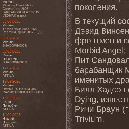
Москва
поколения.
Moscow Black Metal
Convention 2026
(ARCANORUM ASTRUM,
VEDMAK и др.)
В текущий сос
05.09.2026
Москва
Дэвид Винсен
Thrash Your Head 2026
(МАФИЯ, ДЕБОШЪ и др.)
фронтмен и с
05.09.2026
Москва
SHADOWMOOR
Morbid Angel;
06.09.2026
Санкт-
Пит Сандовал
Петербург
SHADOWMOOR
барабанщик M
12.09.2026
Москва
ATTILA
именитых др
12.09.2026
Москва
Билл Хадсон (
REPUS TUTO MATOS,
RAZMOTCHIKI KATUSHEK
Dying, извест
13.09.2026
Санкт-
Петербург
Ричи Браун (г
ATTILA
14.09.2026
Trivium.
Нижний
Новгород
ATTILA