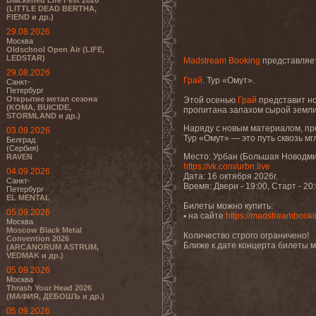
Blackened Life Fest 2026
(LITTLE DEAD BERTHA,
FIEND и др.)
29.08.2026
Москва
Oldschool Open Air (LIFE,
LEDSTAR)
Madstream Booking
представляе
29.08.2026
Грай
. Тур «Омут».
Санкт-
Петербург
Открытие метал сезона
Этой осенью
Грай
представит но
(KOMA, BUICIDE,
пропитана запахом сырой земли и
STORMLAND и др.)
Наряду с новым материалом, пр
03.09.2026
Тур «Омут» — это путь сквозь м
Белград
(Сербия)
Место: Урбан (Большая Новодми
RAVEN
https://vk.com/urbn.live
04.09.2026
Дата: 16 октября 2026г.
Санкт-
Время: Двери - 19:00, Старт - 20
Петербург
EL MENTAL
Билеты можно купить:
05.09.2026
▪ на сайте
https://madstreambooki
Москва
Moscow Black Metal
Количество строго ограничено!
Convention 2026
Ближе к дате концерта билеты м
(ARCANORUM ASTRUM,
VEDMAK и др.)
05.09.2026
Москва
Thrash Your Head 2026
(МАФИЯ, ДЕБОШЪ и др.)
05.09.2026