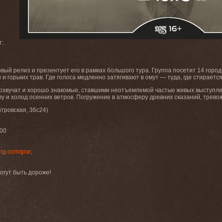
т:
вый релиз и презентует его в рамках большого тура. Группа посетит 14 город
 горьких трав. Где голоса медленно затягивают в омут — туда, где стираетс
озвучат и хорошо знакомые, ставшими неотъемлемой частью живых выступле
глу и холод осенних ветров. Погружение в атмосферу древних сказаний, трев
тровская, 36с24)
:00
ng.com/grai;
огут быть дороже!