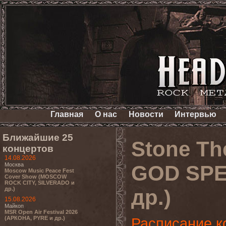
Главная
О нас
Новости
Интервью
Ближайшие 25
Stone T
концертов
14.08.2026
Москва
GOD SPE
Moscow Music Peace Fest
Cover Show (MOSCOW
ROCK CITY, SILVERADO и
др.)
др.)
15.08.2026
Майкоп
MSR Open Air Festival 2026
(АРКОНА, PYRE и др.)
Расписание к