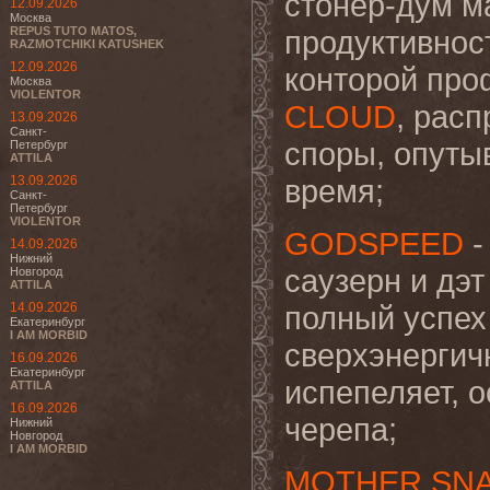
стонер-дум м
12.09.2026
Москва
REPUS TUTO MATOS,
продуктивнос
RAZMOTCHIKI KATUSHEK
12.09.2026
конторой про
Москва
VIOLENTOR
CLOUD
, рас
13.09.2026
Санкт-
споры, опуты
Петербург
ATTILA
13.09.2026
время;
Санкт-
Петербург
VIOLENTOR
GODSPEED
-
14.09.2026
Нижний
саузерн и дэт
Новгород
ATTILA
14.09.2026
полный успех 
Екатеринбург
I AM MORBID
сверхэнергич
16.09.2026
Екатеринбург
испепеляет, о
ATTILA
16.09.2026
черепа;
Нижний
Новгород
I AM MORBID
MOTHER SN