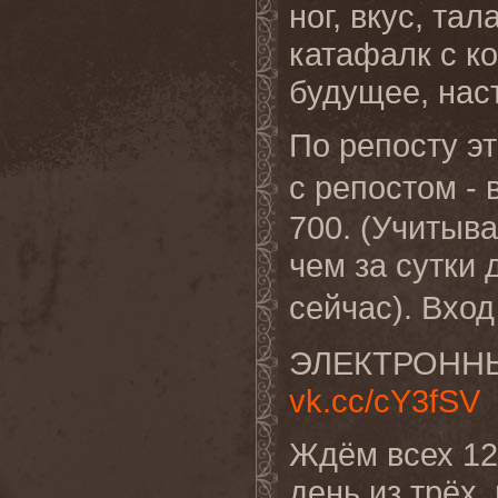
ног, вкус, та
катафалк с ко
будущее, нас
По репосту эт
с репостом - 
700. (Учитыв
чем за сутки 
сейчас). Вход
ЭЛЕКТРОННЫЕ
vk.cc/cY3fSV
Ждём всех 12
день из трёх,