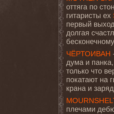
оттяга по сто
гитаристы ex
первый выход 
долгая счаст
бесконечному
ЧЁРТОИВАН
дума и панка
только что в
покатают на 
крана и заря
MOURNSHEL
плечами дебю