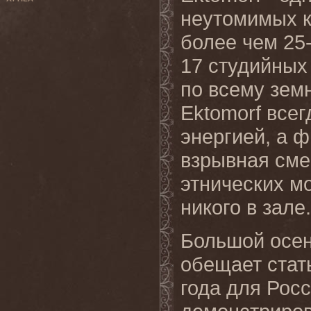
неутомимых к
более чем 25
17 студийных
по всему зем
Ektomorf все
энергией, а 
взрывная сме
этнических м
никого в зале.
Большой осенн
обещает стат
года для Рос