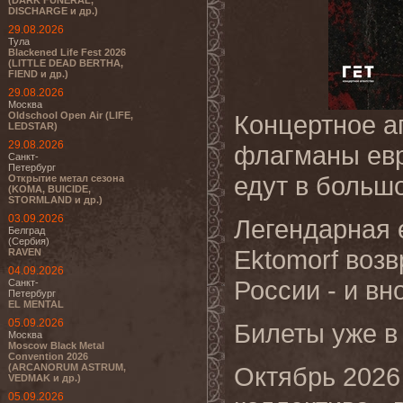
(DARK FUNERAL,
DISCHARGE и др.)
29.08.2026
Тула
Blackened Life Fest 2026
(LITTLE DEAD BERTHA,
FIEND и др.)
29.08.2026
Москва
Oldschool Open Air (LIFE,
Концертное а
LEDSTAR)
29.08.2026
флагманы евр
Санкт-
Петербург
едут в больш
Открытие метал сезона
(KOMA, BUICIDE,
STORMLAND и др.)
03.09.2026
Легендарная 
Белград
(Сербия)
Ektomorf воз
RAVEN
04.09.2026
России - и вн
Санкт-
Петербург
EL MENTAL
05.09.2026
Билеты уже в
Москва
Moscow Black Metal
Convention 2026
(ARCANORUM ASTRUM,
Октябрь 2026
VEDMAK и др.)
05.09.2026