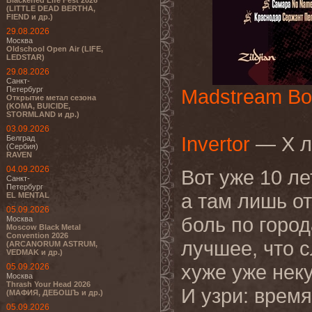
Blackened Life Fest 2026
(LITTLE DEAD BERTHA,
FIEND и др.)
29.08.2026
Москва
Oldschool Open Air (LIFE,
LEDSTAR)
29.08.2026
Санкт-
Петербург
Madstream Bo
Открытие метал сезона
(KOMA, BUICIDE,
STORMLAND и др.)
03.09.2026
Invertor
— Х ле
Белград
(Сербия)
RAVEN
04.09.2026
Вот уже 10 ле
Санкт-
Петербург
а там лишь о
EL MENTAL
05.09.2026
боль по город
Москва
Moscow Black Metal
Convention 2026
лучшее, что с
(ARCANORUM ASTRUM,
VEDMAK и др.)
хуже уже неку
05.09.2026
Москва
Thrash Your Head 2026
И узри: время
(МАФИЯ, ДЕБОШЪ и др.)
05.09.2026