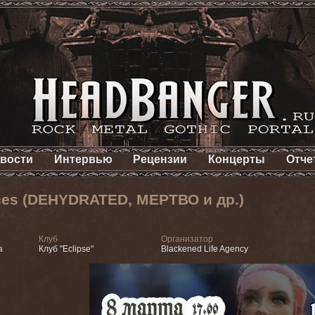
вости
Интервью
Рецензии
Концерты
Отче
ices (DEHYDRATED, МЕРТВО и др.)
Клуб
Организатор
а
Клуб "Eclipse"
Blackened Life Agency