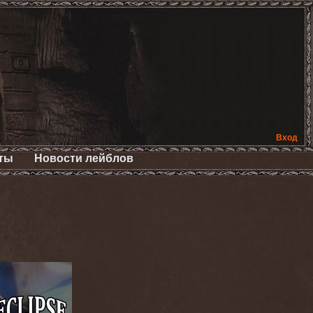
Вход
ты
Новости лейблов