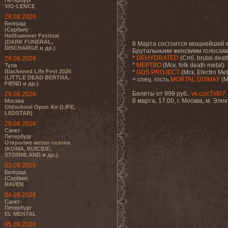
Петербург
VIO-LENCE
28.08.2026
Белград
(Сербия)
Hellhammer Festival
(DARK FUNERAL,
8 Марта состоится мощнейший 
DISCHARGE и др.)
Брутальными женскими голосами
*
DEHYDRATED
(Спб, brutal deat
29.08.2026
*
МЕРТВО
(Мск, folk death metal)
Тула
Blackened Life Fest 2026
*
GDS PROJECT
(Мск, Electro Meta
(LITTLE DEAD BERTHA,
+ спец. гость
MORTAL DISMAY
(М
FIEND и др.)
Билеты от 999 руб.:
vk.cc/cTxBi7
29.08.2026
8 марта, 17.00, г. Москва, м. Эл
Москва
Oldschool Open Air (LIFE,
LEDSTAR)
29.08.2026
Санкт-
Петербург
Открытие метал сезона
(KOMA, BUICIDE,
STORMLAND и др.)
03.09.2026
Белград
(Сербия)
RAVEN
04.09.2026
Санкт-
Петербург
EL MENTAL
05.09.2026