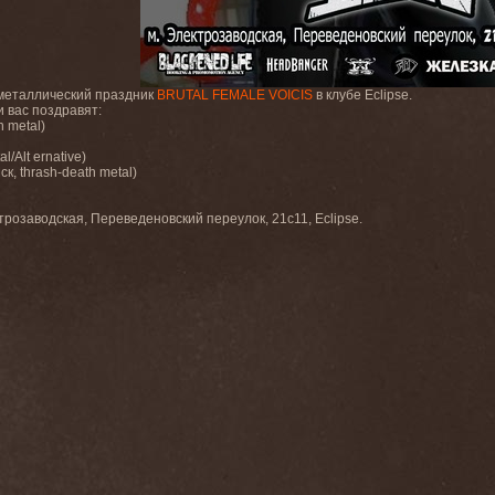
металлический праздник
BRUTAL FEMALE VOICIS
в клубе Eclipse.
 вас поздравят:
h metal)
l/Alt ernative)
ск, thrash-death metal)
ектрозаводская, Переведеновский переулок, 21с11, Eclipse.