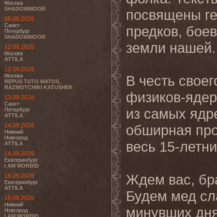
Москва
SHADOWMOOR
посвящены ге
06.09.2026
Санкт-
предков, бое
Петербург
SHADOWMOOR
земли нашей.
12.09.2026
Москва
ATTILA
12.09.2026
Москва
В честь своег
REPUS TUTO MATOS,
RAZMOTCHIKI KATUSHEK
физиков-ядер
13.09.2026
Санкт-
из самых ядр
Петербург
ATTILA
14.09.2026
обширная про
Нижний
Новгород
весь 15-летни
ATTILA
14.09.2026
Екатеринбург
I AM MORBID
Ждем вас, бра
16.09.2026
Екатеринбург
ATTILA
Будем мед сл
16.09.2026
Нижний
минувших дня
Новгород
I AM MORBID