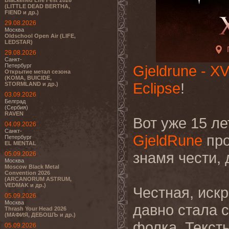
Blackened Life Fest 2026
(LITTLE DEAD BERTHA,
FIEND и др.)
29.08.2026
Москва
Oldschool Open Air (LIFE,
LEDSTAR)
29.08.2026
Санкт-
Петербург
Gjeldrune - X
Открытие метал сезона
(KOMA, BUICIDE,
Eclipse
!
STORMLAND и др.)
03.09.2026
Белград
(Сербия)
RAVEN
Вот уже 15 ле
04.09.2026
Санкт-
GjeldRune
про
Петербург
EL MENTAL
знамя чести, 
05.09.2026
Москва
Moscow Black Metal
Convention 2026
(ARCANORUM ASTRUM,
VEDMAK и др.)
Честная, иск
05.09.2026
Москва
давно стала 
Thrash Your Head 2026
(МАФИЯ, ДЕБОШЪ и др.)
фолка. Текст
05.09.2026