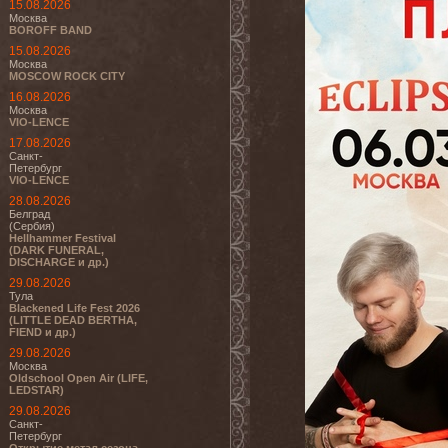
15.08.2026
Москва
BOROFF BAND
15.08.2026
Москва
MOSCOW ROCK CITY
16.08.2026
Москва
VIO-LENCE
17.08.2026
Санкт-
Петербург
VIO-LENCE
28.08.2026
Белград
(Сербия)
Hellhammer Festival
(DARK FUNERAL,
DISCHARGE и др.)
29.08.2026
Тула
Blackened Life Fest 2026
(LITTLE DEAD BERTHA,
FIEND и др.)
29.08.2026
Москва
Oldschool Open Air (LIFE,
LEDSTAR)
29.08.2026
Санкт-
Петербург