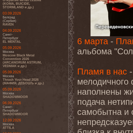
Открытие метал сезона
(KOMA, BUICIDE,
STORMLAND и др.)
03.09.2026
Белград
(Сербия)
RAVEN
04.09.2026
Санкт-
Петербург
6 марта
-
Пла
EL MENTAL
05.09.2026
альбома "Сол
Москва
Moscow Black Metal
Convention 2026
(ARCANORUM ASTRUM,
VEDMAK и др.)
Пламя в нас
-
05.09.2026
Москва
мелодичного 
Thrash Your Head 2026
(МАФИЯ, ДЕБОШЪ и др.)
наполнены жи
05.09.2026
Москва
SHADOWMOOR
подача нетип
06.09.2026
Санкт-
самобытна и 
Петербург
SHADOWMOOR
непредсказуе
12.09.2026
Москва
ATTILA
близка к вну