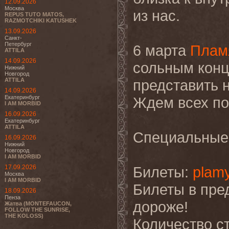
12.09.2026
Москва
из нас.
REPUS TUTO MATOS,
RAZMOTCHIKI KATUSHEK
13.09.2026
Санкт-
Петербург
6 марта
Плам
ATTILA
14.09.2026
сольным конц
Нижний
Новгород
ATTILA
представить 
14.09.2026
Екатеринбург
Ждем всех пок
I AM MORBID
16.09.2026
Екатеринбург
ATTILA
Специальные 
16.09.2026
Нижний
Новгород
I AM MORBID
17.09.2026
Билеты:
plamy
Москва
I AM MORBID
Билеты в пре
18.09.2026
Пенза
дороже!
Жатва (MONTEFAUCON,
FOLLOW THE SUNRISE,
THE KOLOSS)
Количество ст