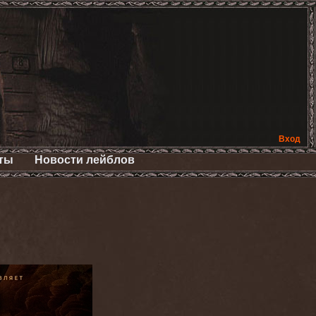
Вход
ты
Новости лейблов