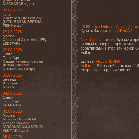
(DARK FUNERAL,
DISCHARGE и др.)
29.08.2026
Тула
Blackened Life Fest 2026
(LITTLE DEAD BERTHA,
FIEND и др.)
28.02 - Nox Doloris - Action (Сан
Купить билеты:
vk.cc/cRbGN5
29.08.2026
Москва
Nox Doloris
— петербургский ори
Oldschool Open Air (LIFE,
LEDSTAR)
каждый концерт — брутальное п
соратниками в этой эпической б
29.08.2026
Action.
Санкт-
Петербург
Билеты:
vk.cc/cRbGN5
Открытие метал сезона
(KOMA, BUICIDE,
Action
— Лиговский проспект, 11
STORMLAND и др.)
Возрастное ограничение 16+
03.09.2026
Белград
(Сербия)
RAVEN
04.09.2026
Санкт-
Петербург
EL MENTAL
05.09.2026
Москва
Moscow Black Metal
Convention 2026
(ARCANORUM ASTRUM,
VEDMAK и др.)
05.09.2026