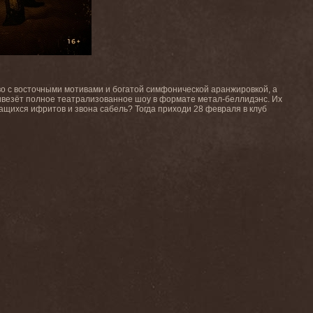
во с восточными мотивами и богатой симфонической аранжировкой, а
ивезёт полное театрализованное шоу в формате метал-беллидэнс. Их
жащихся ифритов и звона сабель? Тогда приходи 28 февраля в клуб