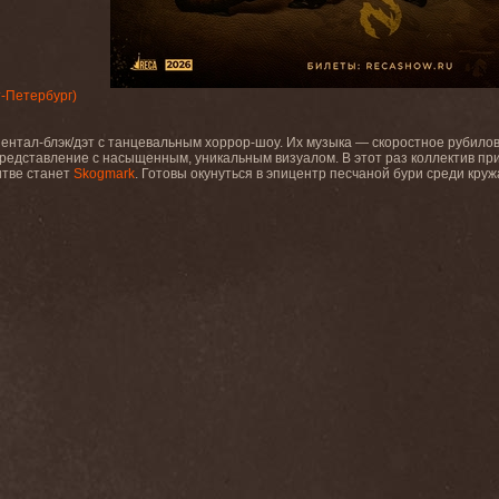
кт-Петербург)
ентал-блэк/дэт с танцевальным хоррор-шоу. Их музыка — скоростное рубило
редставление с насыщенным, уникальным визуалом. В этот раз коллектив пр
итве станет
Skogmark
. Готовы окунуться в эпицентр песчаной бури среди кру
3