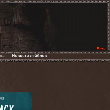
Вход
ты
Новости лейблов