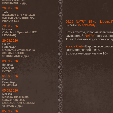
(DARK FUNERAL,
DISCHARGE и др.)
29.08.2026
Тула
Blackened Life Fest 2026
(LITTLE DEAD BERTHA,
FIEND и др.)
06.12 - NATRY - 15 лет | Москва 
Билеты:
vk.cc/cPlVdy
29.08.2026
Москва
Есть артисты, которые вспыхиваю
Oldschool Open Air (LIFE,
LEDSTAR)
слушателей.
NATRY
- это именн
15 лет! Именно эту, особенную д
29.08.2026
Санкт-
Pravda Club
- Варшавское шоссе
Петербург
Открытие дверей: 19:00
Открытие метал сезона
(KOMA, BUICIDE,
Возрастное ограничение 16+
STORMLAND и др.)
03.09.2026
Белград
(Сербия)
RAVEN
04.09.2026
Санкт-
Петербург
EL MENTAL
05.09.2026
Москва
Moscow Black Metal
Convention 2026
(ARCANORUM ASTRUM,
VEDMAK и др.)
05.09.2026