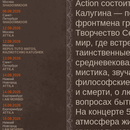
Action состои
Москва
SHADOWMOOR
Калугина — п
06.09.2026
Санкт-
Петербург
фронтмена гр
SHADOWMOOR
12.09.2026
Творчество С
Москва
ATTILA
мир, где вст
12.09.2026
Москва
REPUS TUTO MATOS,
таинственные
RAZMOTCHIKI KATUSHEK
13.09.2026
средневекова
Санкт-
Петербург
ATTILA
мистика, звуч
14.09.2026
Нижний
философские 
Новгород
ATTILA
и смерти, о л
14.09.2026
Екатеринбург
вопросах быт
I AM MORBID
16.09.2026
На концерте 
Екатеринбург
ATTILA
16.09.2026
атмосфера жи
Нижний
Новгород
I AM MORBID