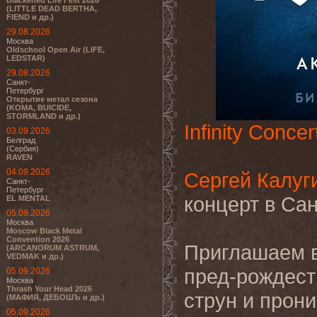
Blackened Life Fest 2026
(LITTLE DEAD BERTHA,
FIEND и др.)
29.08.2026
Москва
Oldschool Open Air (LIFE,
LEDSTAR)
29.08.2026
Санкт-
Петербург
Открытие метал сезона
(KOMA, BUICIDE,
STORMLAND и др.)
Infinity Concer
03.09.2026
Белград
(Сербия)
RAVEN
04.09.2026
Сергей Калуг
Санкт-
Петербург
концерт в Сан
EL MENTAL
05.09.2026
Москва
Moscow Black Metal
Convention 2026
Приглашаем в
(ARCANORUM ASTRUM,
VEDMAK и др.)
пред-рождест
05.09.2026
Москва
Thrash Your Head 2026
струн и прони
(МАФИЯ, ДЕБОШЪ и др.)
05.09.2026