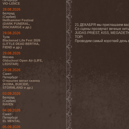
Петербург
VIO-LENCE
28.08.2026
Белград
(Сербия)
Hellhammer Festival
(DARK FUNERAL,
21 ДЕКАБРЯ мы приглашаем вас в
DISCHARGE и др.)
Со сцены прозвучат вечные х
JUDAS PRIEST, KISS, MEGADET
29.08.2026
TOP!
Тула
Blackened Life Fest 2026
Проводим самый короткий день в
(LITTLE DEAD BERTHA,
FIEND и др.)
29.08.2026
Москва
Oldschool Open Air (LIFE,
LEDSTAR)
29.08.2026
Санкт-
Петербург
Открытие метал сезона
(KOMA, BUICIDE,
STORMLAND и др.)
03.09.2026
Белград
(Сербия)
RAVEN
04.09.2026
Санкт-
Петербург
EL MENTAL
05.09.2026