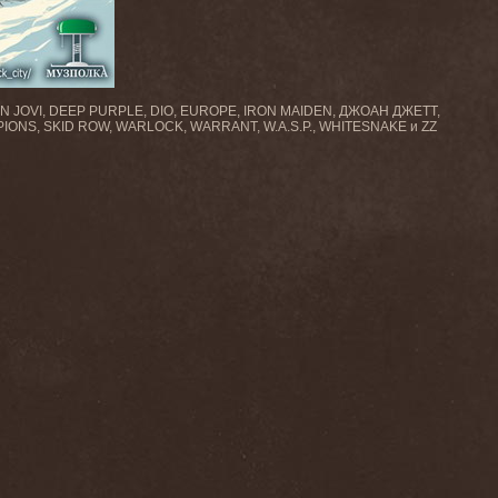
N JOVI, DEEP PURPLE, DIO, EUROPE, IRON MAIDEN, ДЖОАН ДЖЕТТ,
ONS, SKID ROW, WARLOCK, WARRANT, W.A.S.P., WHITESNAKE и ZZ