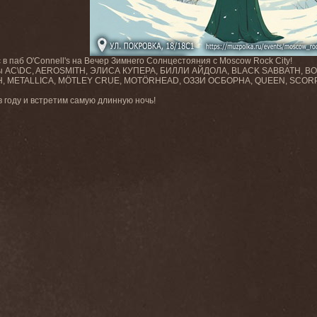
 паб O'Connell's на Вечер Зимнего Солнцестояния с Moscow Rock City!
иты AC\DC, AEROSMITH, ЭЛИСА КУПЕРА, БИЛЛИ АЙДОЛА, BLACK SABBATH, BO
H, METALLICA, MÖTLEY CRUE, MOTÖRHEAD, ОЗЗИ ОСБОРНА, QUEEN, SCORPI
 году и встретим самую длинную ночь!