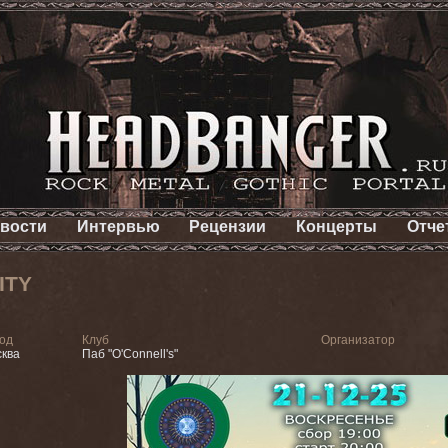
вости
Интервью
Рецензии
Концерты
Отче
ITY
од
Клуб
Организатор
ква
Паб "О'Connell's"