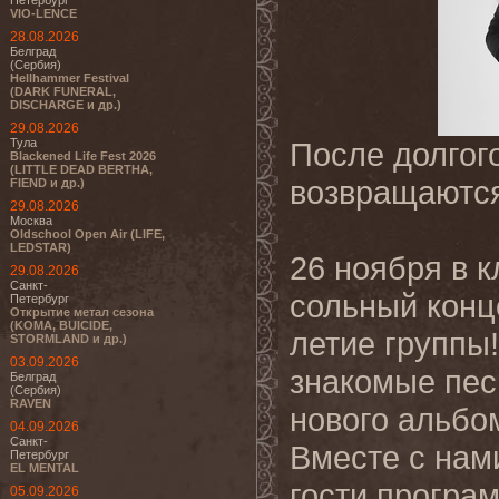
Петербург
VIO-LENCE
28.08.2026
Белград
(Сербия)
Hellhammer Festival
(DARK FUNERAL,
DISCHARGE и др.)
29.08.2026
Тула
После долгого
Blackened Life Fest 2026
(LITTLE DEAD BERTHA,
возвращаются
FIEND и др.)
29.08.2026
Москва
Oldschool Open Air (LIFE,
LEDSTAR)
26 ноября в к
29.08.2026
Санкт-
сольный конц
Петербург
Открытие метал сезона
(KOMA, BUICIDE,
летие группы
STORMLAND и др.)
03.09.2026
знакомые песн
Белград
(Сербия)
RAVEN
нового альбо
04.09.2026
Санкт-
Вместе с нам
Петербург
EL MENTAL
гости програ
05.09.2026