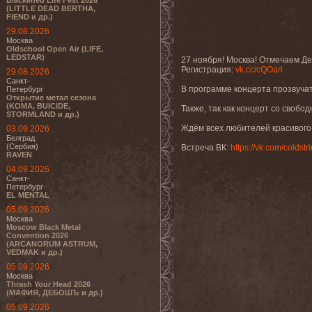
Blackened Life Fest 2026
(LITTLE DEAD BERTHA,
FIEND и др.)
29.08.2026
Москва
Oldschool Open Air (LIFE,
LEDSTAR)
27 ноября! Москва! Отмечаем Де
Регистрация:
vk.cc/cQOarl
29.08.2026
Санкт-
В программе концерта прозвучат
Петербург
Открытие метал сезона
(KOMA, BUICIDE,
Также, так как концерт со своб
STORMLAND и др.)
Ждём всех любителей красивого 
03.09.2026
Белград
(Сербия)
Встреча ВК:
https://vk.com/coldst
RAVEN
04.09.2026
Санкт-
Петербург
EL MENTAL
05.09.2026
Москва
Moscow Black Metal
Convention 2026
(ARCANORUM ASTRUM,
VEDMAK и др.)
05.09.2026
Москва
Thrash Your Head 2026
(МАФИЯ, ДЕБОШЪ и др.)
05.09.2026