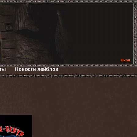
Вход
ты
Новости лейблов