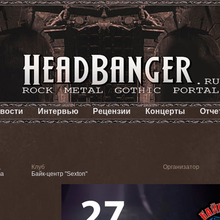
вости
Интервью
Рецензии
Концерты
Отче
д
Клуб
Организатор
ва
Байк-центр "Sexton"