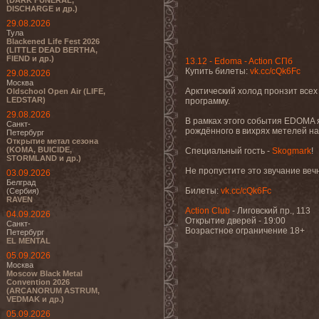
(DARK FUNERAL,
DISCHARGE и др.)
29.08.2026
Тула
Blackened Life Fest 2026
(LITTLE DEAD BERTHA,
FIEND и др.)
13.12 - Edoma - Action СПб
Купить билеты:
vk.cc/cQk6Fc
29.08.2026
Москва
Арктический холод пронзит всех
Oldschool Open Air (LIFE,
LEDSTAR)
программу.
29.08.2026
В рамках этого события EDOMA я
Санкт-
рождённого в вихрях метелей н
Петербург
Открытие метал сезона
(KOMA, BUICIDE,
Специальный гость -
Skogmark
!
STORMLAND и др.)
Не пропустите это звучание веч
03.09.2026
Белград
Билеты:
vk.cc/cQk6Fc
(Сербия)
RAVEN
Action Club
- Лиговский пр., 113
04.09.2026
Открытие дверей - 19:00
Санкт-
Возрастное ограничение 18+
Петербург
EL MENTAL
05.09.2026
Москва
Moscow Black Metal
Convention 2026
(ARCANORUM ASTRUM,
VEDMAK и др.)
05.09.2026