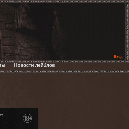
Вход
ты
Новости лейблов