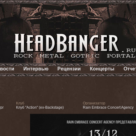
вости
Интервью
Рецензии
Концерты
Отче
Клуб
Организатор
рг
Клуб "Action" (ex-Backstage)
Rain Embrace Concert Agency