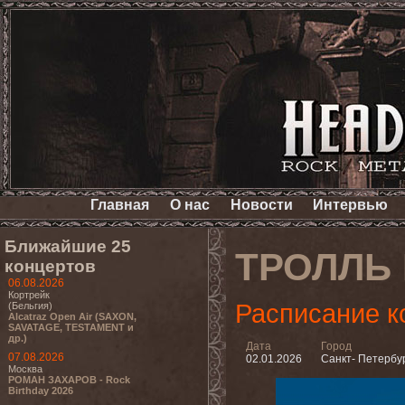
Главная
О нас
Новости
Интервью
Ближайшие 25
ТРОЛЛЬ 
концертов
06.08.2026
Кортрейк
Расписание к
(Бельгия)
Alcatraz Open Air (SAXON,
SAVATAGE, TESTAMENT и
др.)
Дата
Город
07.08.2026
02.01.2026
Санкт- Петербу
Москва
РОМАН ЗАХАРОВ - Rock
Birthday 2026