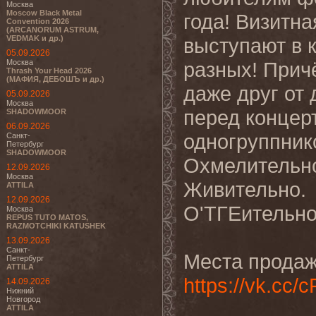
Москва
Moscow Black Metal
года! Визитн
Convention 2026
(ARCANORUM ASTRUM,
VEDMAK и др.)
выступают в 
05.09.2026
Москва
разных! Прич
Thrash Your Head 2026
(МАФИЯ, ДЕБОШЪ и др.)
даже друг от 
05.09.2026
Москва
перед концерт
SHADOWMOOR
06.09.2026
одногруппник
Санкт-
Петербург
SHADOWMOOR
Охмелительн
12.09.2026
Москва
Живительно.
ATTILA
12.09.2026
О'ТГЕительно
Москва
REPUS TUTO MATOS,
RAZMOTCHIKI KATUSHEK
13.09.2026
Санкт-
Места продаж
Петербург
ATTILA
https://vk.cc
14.09.2026
Нижний
Новгород
ATTILA