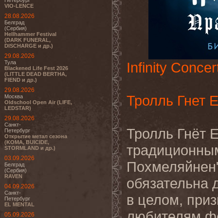
Петербург
VIO-LENCE
28.08.2026
Белград
(Сербия)
Hellhammer Festival
(DARK FUNERAL,
DISCHARGE и др.)
29.08.2026
Тула
Infinity Concer
Blackened Life Fest 2026
(LITTLE DEAD BERTHA,
FIEND и др.)
29.08.2026
Тролль Гнет 
Москва
Oldschool Open Air (LIFE,
LEDSTAR)
29.08.2026
Санкт-
Тролль Гнёт 
Петербург
Открытие метал сезона
(KOMA, BUICIDE,
традиционным
STORMLAND и др.)
03.09.2026
Похмеляйнен"
Белград
(Сербия)
RAVEN
обязательна д
04.09.2026
Санкт-
в целом, приз
Петербург
EL MENTAL
любителям фо
05.09.2026