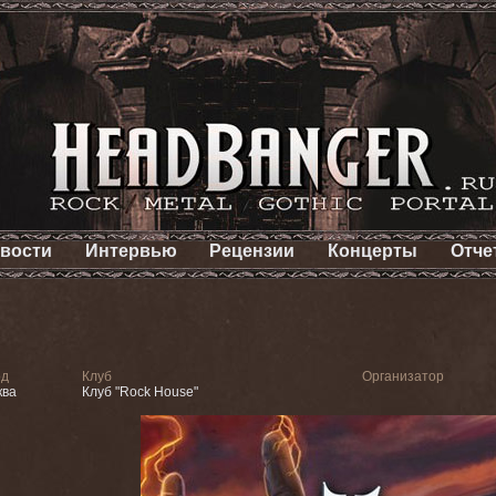
вости
Интервью
Рецензии
Концерты
Отче
од
Клуб
Организатор
ква
Клуб "Rock House"