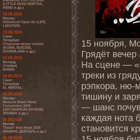
Blackened Life Fest 2026
(LITTLE DEAD BERTHA,
FIEND и др.)
29.08.2026
Москва
Oldschool Open Air (LIFE,
LEDSTAR)
29.08.2026
Санкт-
Петербург
15 ноября, Мо
Открытие метал сезона
(KOMA, BUICIDE,
Грядёт вечер
STORMLAND и др.)
03.09.2026
На сцене — «E
Белград
(Сербия)
RAVEN
треки из гря
04.09.2026
Санкт-
рэпкора, ню-
Петербург
EL MENTAL
тишину и зар
05.09.2026
Москва
Moscow Black Metal
— шанс почув
Convention 2026
(ARCANORUM ASTRUM,
VEDMAK и др.)
каждая нота б
05.09.2026
Москва
становится к
Thrash Your Head 2026
(МАФИЯ, ДЕБОШЪ и др.)
15 ноября бу
05.09.2026