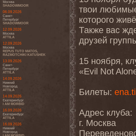
Москва
SHADOWMOOR
твои любимые
06.09.2026
Санкт-
которого живё
Петербург
SHADOWMOOR
Также вас жд
12.09.2026
Москва
ATTILA
друзей группы
12.09.2026
Москва
REPUS TUTO MATOS,
RAZMOTCHIKI KATUSHEK
15 ноября, кл
13.09.2026
Санкт-
«Evil Not Alo
Петербург
ATTILA
14.09.2026
Нижний
Новгород
Билеты:
ena.t
ATTILA
14.09.2026
Екатеринбург
I AM MORBID
Адрес клуба:
16.09.2026
Екатеринбург
ATTILA
г. Москва
16.09.2026
Нижний
Переведеновс
Новгород
I AM MORBID