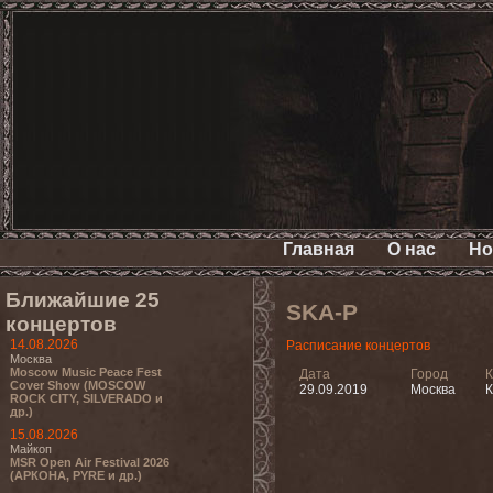
Главная
О нас
Но
Ближайшие 25
SKA-P
концертов
14.08.2026
Расписание концертов
Москва
Moscow Music Peace Fest
Дата
Город
К
Cover Show (MOSCOW
29.09.2019
Москва
К
ROCK CITY, SILVERADO и
др.)
15.08.2026
Майкоп
MSR Open Air Festival 2026
(АРКОНА, PYRE и др.)