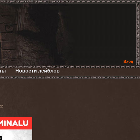
Вход
ты
Новости лейблов
ор