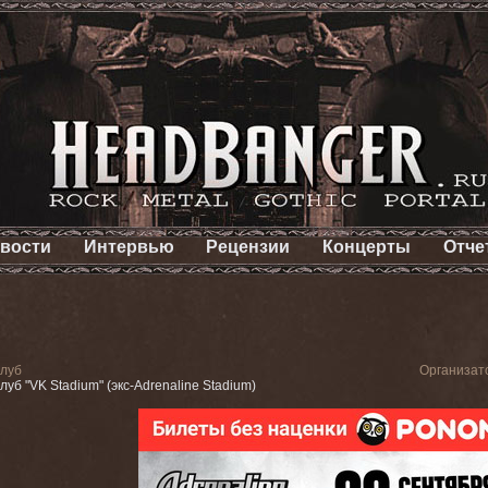
вости
Интервью
Рецензии
Концерты
Отче
луб
Организат
луб "VK Stadium" (экс-Adrenaline Stadium)