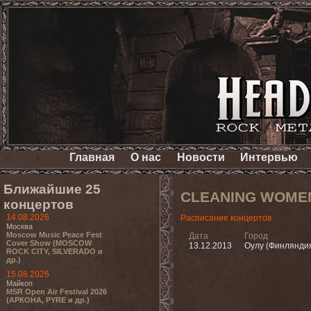
Главная
О нас
Новости
Интервью
Ближайшие 25
CLEANING WOME
концертов
14.08.2026
Расписание концертов
Москва
Moscow Music Peace Fest
Дата
Город
Cover Show (MOSCOW
13.12.2013
Оулу (Финлянди
ROCK CITY, SILVERADO и
др.)
15.08.2026
Майкоп
MSR Open Air Festival 2026
(АРКОНА, PYRE и др.)