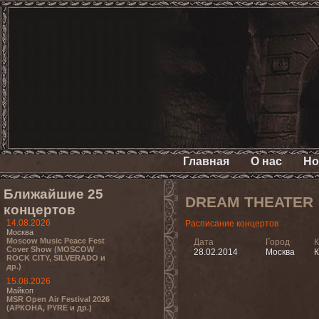
Главная
О нас
Но
Ближайшие 25
DREAM THEATER
концертов
14.08.2026
Расписание концертов
Москва
Moscow Music Peace Fest
Дата
Город
К
Cover Show (MOSCOW
28.02.2014
Москва
К
ROCK CITY, SILVERADO и
др.)
15.08.2026
Майкоп
MSR Open Air Festival 2026
(АРКОНА, PYRE и др.)