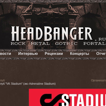
вости
Интервью
Рецензии
Концерты
Отче
луб
Организат
луб "VK Stadium" (экс-Adrenaline Stadium)