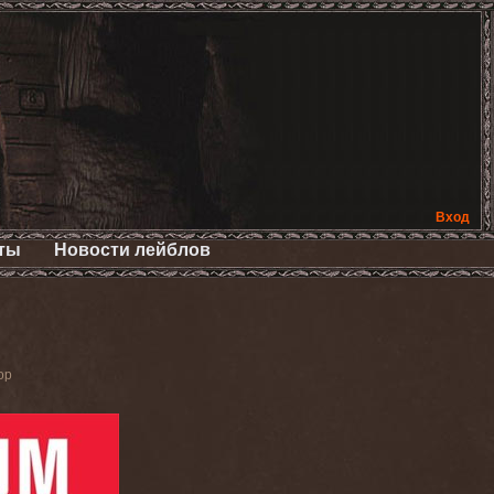
Вход
ты
Новости лейблов
ор