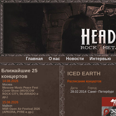
Главная
О нас
Новости
Интервью
Ближайшие 25
ICED EARTH
концертов
14.08.2026
Расписание концертов
Москва
Moscow Music Peace Fest
Дата
Город
Cover Show (MOSCOW
28.02.2014
Санкт- Петербург
ROCK CITY, SILVERADO и
др.)
15.08.2026
Майкоп
MSR Open Air Festival 2026
(АРКОНА, PYRE и др.)