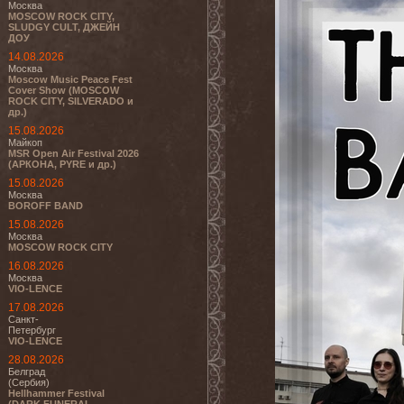
Москва
MOSCOW ROCK CITY,
SLUDGY CULT, ДЖЕЙН
ДОУ
14.08.2026
Москва
Moscow Music Peace Fest
Cover Show (MOSCOW
ROCK CITY, SILVERADO и
др.)
15.08.2026
Майкоп
MSR Open Air Festival 2026
(АРКОНА, PYRE и др.)
15.08.2026
Москва
BOROFF BAND
15.08.2026
Москва
MOSCOW ROCK CITY
16.08.2026
Москва
VIO-LENCE
17.08.2026
Санкт-
Петербург
VIO-LENCE
28.08.2026
Белград
(Сербия)
Hellhammer Festival