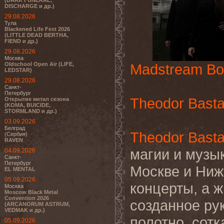
(DARK FUNERAL,
DISCHARGE и др.)
29.08.2026
Тула
Blackened Life Fest 2026
(LITTLE DEAD BERTHA,
FIEND и др.)
29.08.2026
Москва
Oldschool Open Air (LIFE,
Madstream Bo
LEDSTAR)
29.08.2026
Санкт-
Петербург
Theodor Basta
Открытие метал сезона
(KOMA, BUICIDE,
STORMLAND и др.)
03.09.2026
Белград
Theodor Basta
(Сербия)
RAVEN
магии и музык
04.09.2026
Санкт-
Петербург
Москве и Ниж
EL MENTAL
05.09.2026
концерты, а 
Москва
Moscow Black Metal
Convention 2026
созданное ру
(ARCANORUM ASTRUM,
VEDMAK и др.)
полотно, сот
05.09.2026