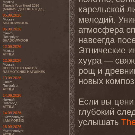
Москва
Thrash Your Head 2026
карельской л
(МАФИЯ, ДЕБОШЪ и др.)
05.09.2026
мелодий. Уни
Москва
SHADOWMOOR
атмосфера сп
06.09.2026
Санкт-
Петербург
навсегда пос
SHADOWMOOR
12.09.2026
Этнические и
Москва
ATTILA
хуура — свяж
12.09.2026
Москва
рощ и древни
REPUS TUTO MATOS,
RAZMOTCHIKI KATUSHEK
13.09.2026
новых композ
Санкт-
Петербург
ATTILA
14.09.2026
Если вы цени
Нижний
Новгород
ATTILA
глубокий след
14.09.2026
Екатеринбург
услышать
The
I AM MORBID
16.09.2026
Екатеринбург
ATTILA