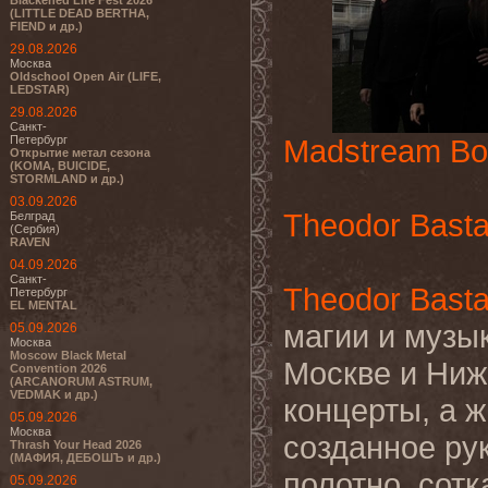
Blackened Life Fest 2026
(LITTLE DEAD BERTHA,
FIEND и др.)
29.08.2026
Москва
Oldschool Open Air (LIFE,
LEDSTAR)
29.08.2026
Санкт-
Петербург
Madstream Bo
Открытие метал сезона
(KOMA, BUICIDE,
STORMLAND и др.)
03.09.2026
Theodor Basta
Белград
(Сербия)
RAVEN
04.09.2026
Санкт-
Theodor Basta
Петербург
EL MENTAL
магии и музык
05.09.2026
Москва
Moscow Black Metal
Москве и Ниж
Convention 2026
(ARCANORUM ASTRUM,
VEDMAK и др.)
концерты, а 
05.09.2026
Москва
созданное ру
Thrash Your Head 2026
(МАФИЯ, ДЕБОШЪ и др.)
полотно, сот
05.09.2026