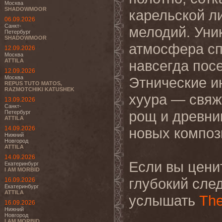
Москва
SHADOWMOOR
карельской л
06.09.2026
Санкт-
мелодий. Уни
Петербург
SHADOWMOOR
атмосфера сп
12.09.2026
Москва
ATTILA
навсегда пос
12.09.2026
Москва
Этнические и
REPUS TUTO MATOS,
RAZMOTCHIKI KATUSHEK
хуура — свяж
13.09.2026
Санкт-
рощ и древни
Петербург
ATTILA
14.09.2026
новых композ
Нижний
Новгород
ATTILA
14.09.2026
Если вы цени
Екатеринбург
I AM MORBID
глубокий след
16.09.2026
Екатеринбург
ATTILA
услышать
The
16.09.2026
Нижний
Новгород
I AM MORBID