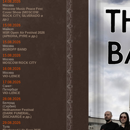
14.08.2026
Москва
Moscow Music Peace Fest
Cover Show (MOSCOW
ROCK CITY, SILVERADO и
др.)
15.08.2026
Майкоп
MSR Open Air Festival 2026
(АРКОНА, PYRE и др.)
15.08.2026
Москва
BOROFF BAND
15.08.2026
Москва
MOSCOW ROCK CITY
16.08.2026
Москва
VIO-LENCE
17.08.2026
Санкт-
Петербург
VIO-LENCE
28.08.2026
Белград
(Сербия)
Hellhammer Festival
(DARK FUNERAL,
DISCHARGE и др.)
29.08.2026
Тула