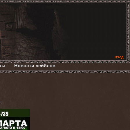
Вход
ты
Новости лейблов
t