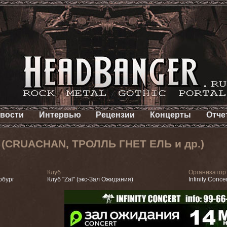
вости
Интервью
Рецензии
Концерты
Отче
а (CRUACHAN, ТРОЛЛЬ ГНЕТ ЕЛЬ и др.)
Клуб
Организатор
рбург
Клуб "Zal" (экс-Зал Ожидания)
Infinity Concer