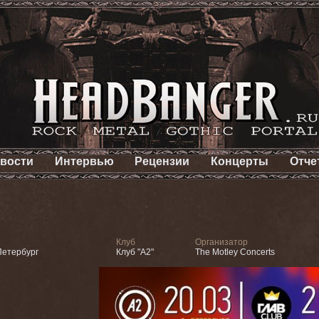
вости
Интервью
Рецензии
Концерты
Отче
Клуб
Организатор
Петербург
Клуб "А2"
The Motley Concerts