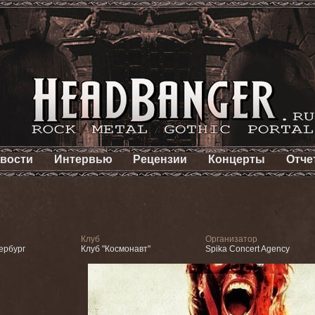
вости
Интервью
Рецензии
Концерты
Отче
Клуб
Организатор
ербург
Клуб "Космонавт"
Spika Concert Agency