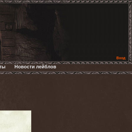
Вход
ты
Новости лейблов