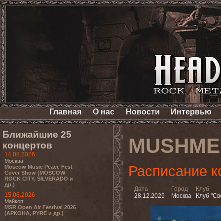
Главная
О нас
Новости
Интервью
Ближайшие 25
MUSHME
концертов
14.08.2026
Москва
Расписание к
Moscow Music Peace Fest
Cover Show (MOSCOW
ROCK CITY, SILVERADO и
др.)
Дата
Город
Клуб
15.08.2026
28.12.2025
Москва
Клуб "Св
Майкоп
MSR Open Air Festival 2026
(АРКОНА, PYRE и др.)