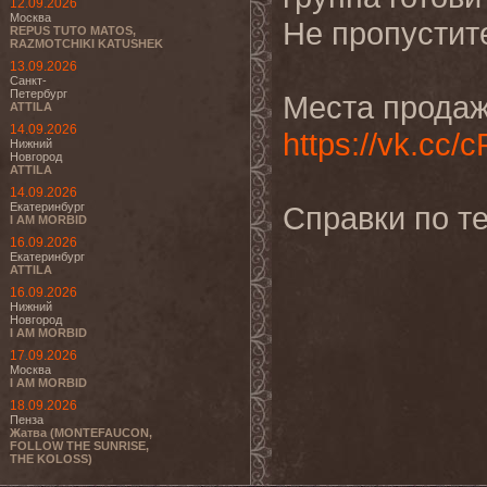
12.09.2026
Москва
Не пропустит
REPUS TUTO MATOS,
RAZMOTCHIKI KATUSHEK
13.09.2026
Санкт-
Петербург
Места продаж
ATTILA
14.09.2026
https://vk.cc/
Нижний
Новгород
ATTILA
14.09.2026
Екатеринбург
Справки по те
I AM MORBID
16.09.2026
Екатеринбург
ATTILA
16.09.2026
Нижний
Новгород
I AM MORBID
17.09.2026
Москва
I AM MORBID
18.09.2026
Пенза
Жатва (MONTEFAUCON,
FOLLOW THE SUNRISE,
THE KOLOSS)