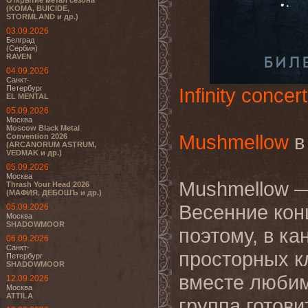
Открытие метал сезона
(KOMA, BUICIDE,
STORMLAND и др.)
03.09.2026
Белград
(Сербия)
RAVEN
04.09.2026
Санкт-
Петербург
Infinity concert
EL MENTAL
05.09.2026
Москва
Moscow Black Metal
Mushmellow
в
Convention 2026
(ARCANORUM ASTRUM,
VEDMAK и др.)
05.09.2026
Москва
Mushmellow —
Thrash Your Head 2026
(МАФИЯ, ДЕБОШЪ и др.)
Весенние кон
05.09.2026
Москва
SHADOWMOOR
поэтому, в ка
06.09.2026
Санкт-
просторных к
Петербург
SHADOWMOOR
вместе любим
12.09.2026
Москва
ATTILA
группа готови