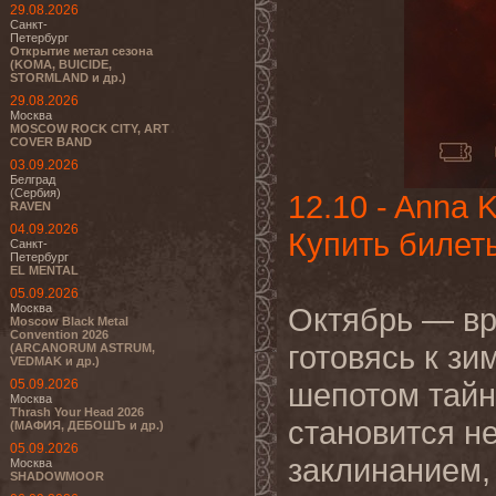
29.08.2026
Санкт-
Петербург
Открытие метал сезона
(KOMA, BUICIDE,
STORMLAND и др.)
29.08.2026
Москва
MOSCOW ROCK CITY, ART
COVER BAND
03.09.2026
Белград
(Сербия)
12.10 - Anna 
RAVEN
04.09.2026
Купить билет
Санкт-
Петербург
EL MENTAL
05.09.2026
Москва
Октябрь — вре
Moscow Black Metal
Convention 2026
готовясь к зи
(ARCANORUM ASTRUM,
VEDMAK и др.)
05.09.2026
шепотом тайн
Москва
Thrash Your Head 2026
становится н
(МАФИЯ, ДЕБОШЪ и др.)
05.09.2026
заклинанием,
Москва
SHADOWMOOR