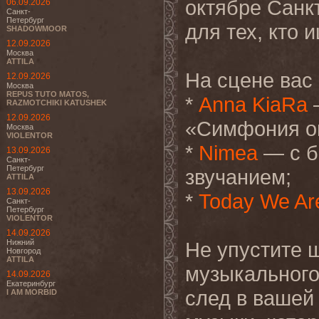
октябре Санк
06.09.2026
Санкт-
Петербург
для тех, кто 
SHADOWMOOR
12.09.2026
Москва
ATTILA
На сцене вас 
12.09.2026
Москва
REPUS TUTO MATOS,
*
Anna KiaRa
—
RAZMOTCHIKI KATUSHEK
12.09.2026
«Симфония о
Москва
VIOLENTOR
*
Nimea
— с б
13.09.2026
Санкт-
Петербург
звучанием;
ATTILA
13.09.2026
*
Today We Ar
Санкт-
Петербург
VIOLENTOR
14.09.2026
Нижний
Не упустите ш
Новгород
ATTILA
музыкального
14.09.2026
Екатеринбург
след в вашей
I AM MORBID