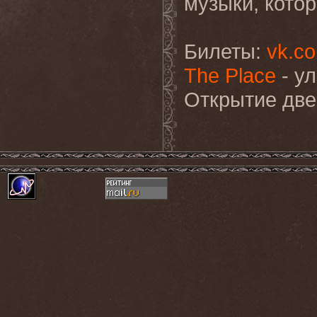
музыки, кото
Билеты:
vk.c
The Place
- ул
Открытие две