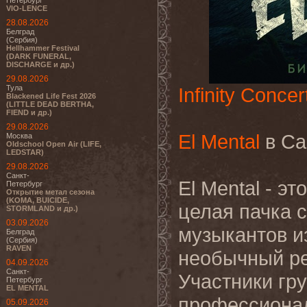
Петербург
VIO-LENCE
28.08.2026
Белград
(Сербия)
Hellhammer Festival
(DARK FUNERAL,
DISCHARGE и др.)
29.08.2026
Тула
Infinity Concer
Blackened Life Fest 2026
(LITTLE DEAD BERTHA,
FIEND и др.)
29.08.2026
El Mental
в Са
Москва
Oldschool Open Air (LIFE,
LEDSTAR)
29.08.2026
Санкт-
El Mental - э
Петербург
Открытие метал сезона
(KOMA, BUICIDE,
целая пачка 
STORMLAND и др.)
03.09.2026
музыкантов из
Белград
(Сербия)
RAVEN
необычный ре
04.09.2026
Санкт-
Участники гр
Петербург
EL MENTAL
профессионал
05.09.2026