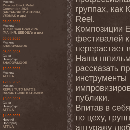
Москва
Moscow Black Metal
группах, как 
Convention 2026
(ARCANORUM ASTRUM,
VEDMAK и др.)
Reel.
05.09.2026
Москва
Композиции El
Thrash Your Head 2026
(МАФИЯ, ДЕБОШЪ и др.)
фестивалей к
05.09.2026
Москва
перерастает в
SHADOWMOOR
06.09.2026
Наши шпильма
Санкт-
Петербург
SHADOWMOOR
рассказать п
12.09.2026
Москва
инструменты 
ATTILA
12.09.2026
импровизиров
Москва
REPUS TUTO MATOS,
RAZMOTCHIKI KATUSHEK
публики.
13.09.2026
Санкт-
Впитав в себ
Петербург
ATTILA
по цеху, гру
14.09.2026
Нижний
Новгород
антуражу люб
ATTILA