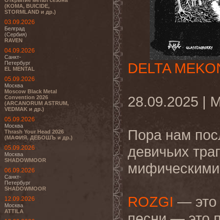
Открытие метал сезона
(KOMA, BUICIDE,
STORMLAND и др.)
03.09.2026
Белград
(Сербия)
RAVEN
04.09.2026
Санкт-
Петербург
DELTA MEKO
EL MENTAL
05.09.2026
Москва
Moscow Black Metal
28.09.2025 | 
Convention 2026
(ARCANORUM ASTRUM,
VEDMAK и др.)
05.09.2026
Москва
Пора нам пос
Thrash Your Head 2026
(МАФИЯ, ДЕБОШЪ и др.)
девичьих тра
05.09.2026
Москва
SHADOWMOOR
мифическими
06.09.2026
Санкт-
Петербург
SHADOWMOOR
ROZGI
— это 
12.09.2026
Москва
ATTILA
песни — это 