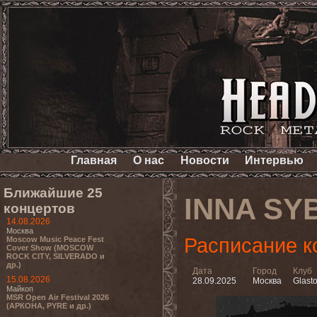
Главная
О нас
Новости
Интервью
Ближайшие 25
INNA SY
концертов
14.08.2026
Москва
Расписание к
Moscow Music Peace Fest
Cover Show (MOSCOW
ROCK CITY, SILVERADO и
др.)
Дата
Город
Клуб
15.08.2026
28.09.2025
Москва
Glast
Майкоп
MSR Open Air Festival 2026
(АРКОНА, PYRE и др.)