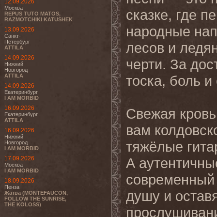
12.09.2026
Москва
сказке, где 
REPUS TUTO MATOS,
RAZMOTCHIKI KATUSHEK
народные нап
13.09.2026
Санкт-
Петербург
лесов и ледян
ATTILA
14.09.2026
черти. За до
Нижний
Новгород
ATTILA
тоска, боль и
14.09.2026
Екатеринбург
I AM MORBID
16.09.2026
Свежая кров
Екатеринбург
ATTILA
вам колдовск
16.09.2026
Нижний
тяжёлые гита
Новгород
I AM MORBID
17.09.2026
А аутентичны
Москва
I AM MORBID
современный 
18.09.2026
Пенза
душу и остав
Жатва (MONTEFAUCON,
FOLLOW THE SUNRISE,
THE KOLOSS)
прослушивани