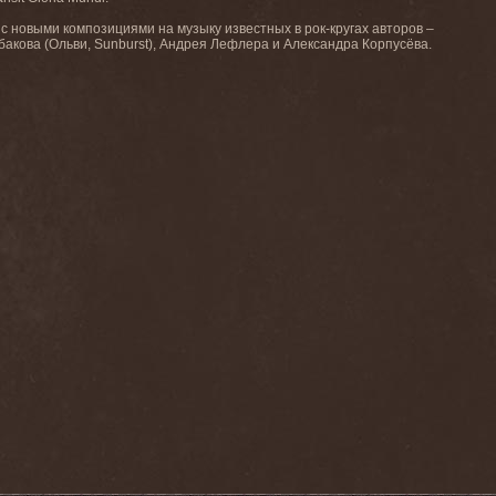
с новыми композициями на музыку известных в рок-кругах авторов –
акова (Ольви, Sunburst), Андрея Лефлера и Александра Корпусёва.