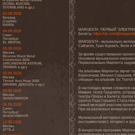
Открытие метал сезона
(KOMA, BUICIDE,
STORMLAND и др.)
03.09.2026
Белград
(Сербия)
RAVEN
MARGENTA. ПЕРВЫЙ 'ЭЛЕКТРИЧЕ
04.09.2026
Билеты:
https://vk.com/@margenta
Санкт-
Петербург
MARGENTA - музыкально-эксперим
EL MENTAL
Catharsis, Гран-КуражЪ, Воля и
05.09.2026
Москва
За время существования проекто
Moscow Black Metal
Основное музыкальное направле
Convention 2026
Первоначально Маргента задумы
(ARCANORUM ASTRUM,
VEDMAK и др.)
На альбомах Маргенты звучат го
05.09.2026
Борисенков, Михаил Серышев, Ан
Москва
облаках» на альбоме Sic Transit
Thrash Your Head 2026
(МАФИЯ, ДЕБОШЪ и др.)
В настоящее время сложился «ко
05.09.2026
Маврик, театр Градского, сотру
Москва
театра Оперы и Балета, группа 
SHADOWMOOR
(группа Парк Горького Стаса На
06.09.2026
самый молодой участник проект
Санкт-
При на различных конкурсах в с
Петербург
SHADOWMOOR
Музыкальный материал проекта 
инструменталист, гитарист и ар
12.09.2026
Москва
ATTILA
В концертную программу Маргент
полюбившиеся слушателям хиты с