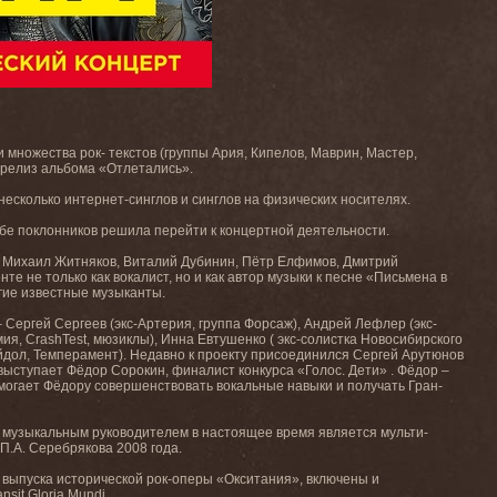
множества рок- текстов (группы Ария, Кипелов, Маврин, Мастер,
, релиз альбома «Отлетались».
есколько интернет-синглов и синглов на физических носителях.
бе поклонников решила перейти к концертной деятельности.
т, Михаил Житняков, Виталий Дубинин, Пётр Елфимов, Дмитрий
 не только как вокалист, но и как автор музыки к песне «Письмена в
угие известные музыканты.
 Сергей Сергеев (экс-Артерия, группа Форсаж), Андрей Лефлер (экс-
я, CrashTest, мюзиклы), Инна Евтушенко ( экс-солистка Новосибирского
 Эйдол, Темперамент). Недавно к проекту присоединился Сергей Арутюнов
 выступает Фёдор Сорокин, финалист конкурса «Голос. Дети» . Фёдор –
могает Фёдору совершенствовать вокальные навыки и получать Гран-
 музыкальным руководителем в настоящее время является мульти-
П.А. Серебрякова 2008 года.
 выпуска исторической рок-оперы «Окситания», включены и
it Gloria Mundi.