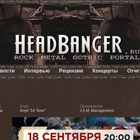
вости
Интервью
Рецензии
Концерты
Отче
д
Клуб
Организатор
ва
Клуб "16 Тонн"
J.A.M. Management