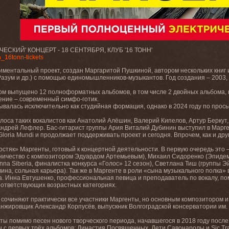
СКИЙ' КОНЦЕРТ - 18 СЕНТЯБРЯ, КЛУБ '16 ТОНН'
_16tonn-tickets
ентальный проект, создан Маргаритой Пушкиной, автором нескольких книг и 
 Разум и др.) с помощью единомышленников-музыкантов. Год создания – 2003
м выпущено 12 полноформатных альбомов, в том числе 2 двойных альбома, н
ние – современный симфо-готик.
валась исключительно как студийная формация, однако в 2024 году по прось
лоса таких вокалистов как Анатолий Алёшин, Валерий Кипелов, Артур Берку
дрей Лефлер. Бас-гитарист группы Ария Виталий Дубинин выступил в Маргенте
 Gloria Mundi и продолжает поддерживать проект и сегодня. Впрочем, как и др
стяк» Маргенты, готовый к концертной деятельности. В первую очередь это –
дничество с композитором Эдуардом Артемьевым), Михаил Сидоренко (Эпидеми
Inna Siberia, финалистка конкурса «Голос» 12 сезон), Светлана Тиш (группы
мина, сольная карьера). Так же в Маргенте в роли «сына музыкального полка»
а. Инна Евтушенко, профессиональная певица и преподаватель по вокалу, по
оответствующих возрастных категориях.
сочиняют практически все участники Маргенты, но основным композитором и
анжировщик Александр Корпусёв, выпускник Волгоградской консерватории им. 
ы помимо песен нового творческого периода, начавшегося в 2018 году после
 первых трёх альбомов: Династия Посвященных, Дети Савонаролы и Sic Trans