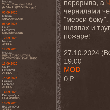
перерыва, а
Москва
Thrash Your Head 2026
(МАФИЯ, ДЕБОШЪ и др.)
чернилами че
05.09.2026
Москва
"мерси боку",
SHADOWMOOR
06.09.2026
шляпах и труп
Санкт-
Петербург
SHADOWMOOR
пожаре!
12.09.2026
Москва
ATTILA
12.09.2026
27.10.2024 (В
Москва
REPUS TUTO MATOS,
RAZMOTCHIKI KATUSHEK
19:00
13.09.2026
Санкт-
MOD
Петербург
ATTILA
0 ₽
14.09.2026
Нижний
Новгород
ATTILA
14.09.2026
Екатеринбург
I AM MORBID
16.09.2026
Екатеринбург
ATTILA