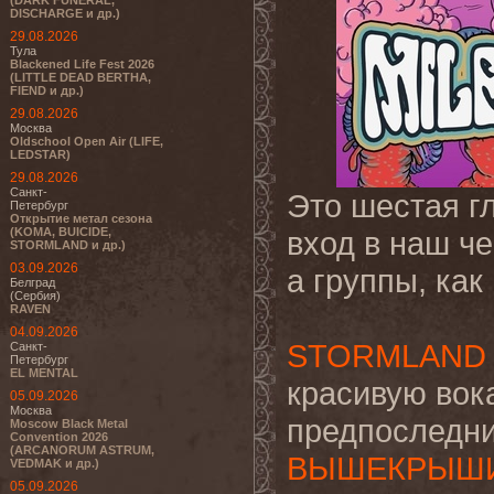
(DARK FUNERAL,
DISCHARGE и др.)
29.08.2026
Тула
Blackened Life Fest 2026
(LITTLE DEAD BERTHA,
FIEND и др.)
29.08.2026
Москва
Oldschool Open Air (LIFE,
LEDSTAR)
29.08.2026
Санкт-
Это шестая г
Петербург
Открытие метал сезона
(KOMA, BUICIDE,
вход в наш че
STORMLAND и др.)
03.09.2026
а группы, как 
Белград
(Сербия)
RAVEN
04.09.2026
STORMLAND
Санкт-
Петербург
EL MENTAL
красивую вок
05.09.2026
Москва
предпоследни
Moscow Black Metal
Convention 2026
(ARCANORUM ASTRUM,
ВЫШЕКРЫШ
VEDMAK и др.)
05.09.2026