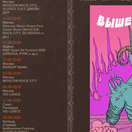
Москва
MOSCOW ROCK CITY,
SLUDGY CULT, ДЖЕЙН
ДОУ
14.08.2026
Москва
Moscow Music Peace Fest
Cover Show (MOSCOW
ROCK CITY, SILVERADO и
др.)
15.08.2026
Майкоп
MSR Open Air Festival 2026
(АРКОНА, PYRE и др.)
15.08.2026
Москва
BOROFF BAND
15.08.2026
Москва
MOSCOW ROCK CITY
16.08.2026
Москва
VIO-LENCE
17.08.2026
Санкт-
Петербург
VIO-LENCE
28.08.2026
Белград
(Сербия)
Hellhammer Festival