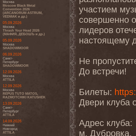
Москва
Moscow Black Metal
участием муз
Convention 2026
(ARCANORUM ASTRUM,
VEDMAK и др.)
совершенно о
05.09.2026
Москва
лидеров отече
Thrash Your Head 2026
(МАФИЯ, ДЕБОШЪ и др.)
настоящему 
05.09.2026
Москва
SHADOWMOOR
06.09.2026
Не пропустите
Санкт-
Петербург
SHADOWMOOR
До встречи!
12.09.2026
Москва
ATTILA
12.09.2026
Билеты:
https
Москва
REPUS TUTO MATOS,
RAZMOTCHIKI KATUSHEK
Двери клуба 
13.09.2026
Санкт-
Петербург
ATTILA
Адрес клуба:
14.09.2026
Нижний
Новгород
м. Дубровка,
ATTILA