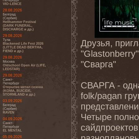
Петербург
VIO-LENCE
28.08.2026
Белград
(Сербия)
Hellhammer Festival
(DARK FUNERAL,
DISCHARGE и др.)
29.08.2026
Тула
Друзья, приг
Blackened Life Fest 2026
(LITTLE DEAD BERTHA,
"Glastonberry
FIEND и др.)
29.08.2026
"Сварга"
Москва
Oldschool Open Air (LIFE,
LEDSTAR)
29.08.2026
Санкт-
СВАРГА - одн
Петербург
Открытие метал сезона
(KOMA, BUICIDE,
folk/pagan гр
STORMLAND и др.)
03.09.2026
представлени
Белград
(Сербия)
RAVEN
Четыре полно
04.09.2026
Санкт-
сайдпроектов
Петербург
EL MENTAL
разноплановы
05.09.2026