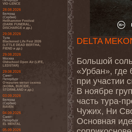
Петербург
VIO-LENCE
28.08.2026
Белград
(Сербия)
Hellhammer Festival
(DARK FUNERAL,
DISCHARGE и др.)
29.08.2026
Тула
DELTA MEKO
Blackened Life Fest 2026
(LITTLE DEAD BERTHA,
FIEND и др.)
29.08.2026
Большой соль
Москва
Oldschool Open Air (LIFE,
LEDSTAR)
«Урбан», где 
29.08.2026
Санкт-
при участии 
Петербург
Открытие метал сезона
(KOMA, BUICIDE,
В ноябре гру
STORMLAND и др.)
03.09.2026
часть тура-п
Белград
(Сербия)
RAVEN
Чужих, Ни Св
04.09.2026
Санкт-
Основная иде
Петербург
EL MENTAL
соприкоснове
05.09.2026