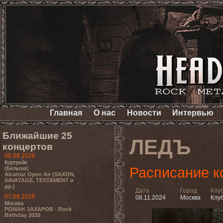
Главная
О нас
Новости
Интервью
Ближайшие 25
ЛЕДЪ
концертов
06.08.2026
Кортрейк
Расписание к
(Бельгия)
Alcatraz Open Air (SAXON,
SAVATAGE, TESTAMENT и
др.)
Дата
Город
Клу
07.08.2026
08.11.2024
Москва
Клуб
Москва
РОМАН ЗАХАРОВ - Rock
Birthday 2026