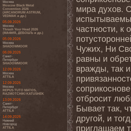
Москва
Moscow Black Metal
мира духов. 
Convention 2026
(ARCANORUM ASTRUM,
VEDMAK и др.)
испытываемым
05.09.2026
Москва
частности, к
Thrash Your Head 2026
(МАФИЯ, ДЕБОШЪ и др.)
потусторонне
05.09.2026
Москва
Чужих, Ни Св
SHADOWMOOR
06.09.2026
равны и обре
Санкт-
Петербург
SHADOWMOOR
вражды, так и
12.09.2026
Москва
привязанносте
ATTILA
12.09.2026
соприкоснове
Москва
REPUS TUTO MATOS,
RAZMOTCHIKI KATUSHEK
отбросит люб
13.09.2026
Санкт-
Бывает так, 
Петербург
ATTILA
другой, и то
14.09.2026
Нижний
Новгород
приглашаем т
ATTILA