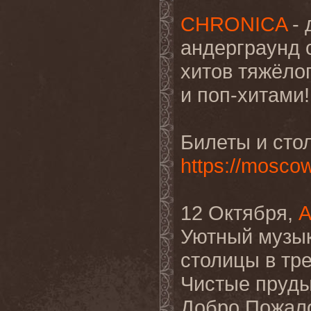
CHRONICA
- 
андерграунд 
хитов тяжёло
и поп-хитами!
Билеты и сто
https://mosco
12 Октября,
А
Уютный музык
столицы в тре
Чистые пруды
Добро Пожало