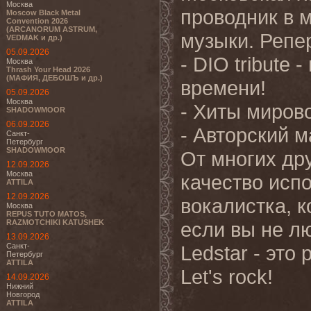
Москва
проводник в 
Moscow Black Metal
Convention 2026
(ARCANORUM ASTRUM,
музыки. Репе
VEDMAK и др.)
05.09.2026
- DIO tribute
Москва
Thrash Your Head 2026
(МАФИЯ, ДЕБОШЪ и др.)
времени!
05.09.2026
Москва
- Хиты мирово
SHADOWMOOR
06.09.2026
- Авторский м
Санкт-
Петербург
SHADOWMOOR
От многих дру
12.09.2026
Москва
качество испо
ATTILA
12.09.2026
вокалистка, к
Москва
REPUS TUTO MATOS,
RAZMOTCHIKI KATUSHEK
если вы не лю
13.09.2026
Санкт-
Ledstar - это
Петербург
ATTILA
Let's rock!
14.09.2026
Нижний
Новгород
ATTILA