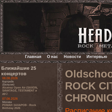
Главная
О нас
Новости
Интервью
Ближайшие 25
Oldschoo
концертов
06.08.2026
Кортрейк
ROCK CI
(Бельгия)
Alcatraz Open Air (SAXON,
SAVATAGE, TESTAMENT и
др.)
CHRONIC
07.08.2026
Москва
РОМАН ЗАХАРОВ - Rock
Birthday 2026
Расписание к