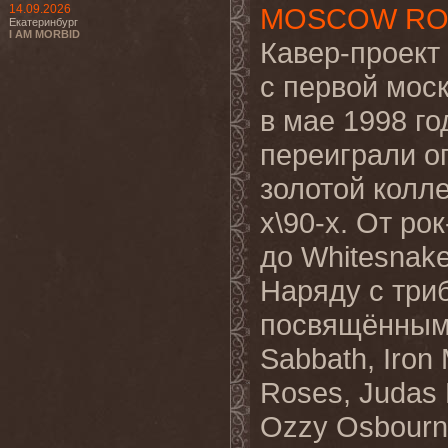
14.09.2026
MOSCOW RO
Екатеринбург
I AM MORBID
Кавер-проект
с первой мос
в мае 1998 г
переиграли о
золотой колле
х\90-х. От ро
до Whitesnake
Наряду с три
посвящённым 
Sabbath, Iron
Roses, Judas 
Ozzy Osbourne