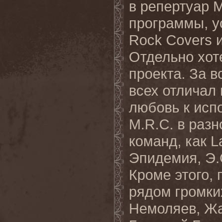
в репертуар 
программы, у
Rock Covers 
Отдельно хот
проекта. За 
всех отличал
любовь к исп
M.R.C. в разн
команд, как L
Эпидемия, Э.С
Кроме этого, 
рядом громки
Немоляев, Жа