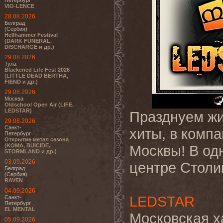
Петербург
VIO-LENCE
28.08.2026
Белград
(Сербия)
Hellhammer Festival
(DARK FUNERAL,
DISCHARGE и др.)
29.08.2026
Тула
Blackened Life Fest 2026
(LITTLE DEAD BERTHA,
FIEND и др.)
29.08.2026
Москва
Oldschool Open Air (LIFE,
LEDSTAR)
Празднуем жи
29.08.2026
Санкт-
хиты, в комп
Петербург
Открытие метал сезона
(KOMA, BUICIDE,
Москвы! В од
STORMLAND и др.)
03.09.2026
центре Столи
Белград
(Сербия)
RAVEN
04.09.2026
LEDSTAR
Санкт-
Петербург
EL MENTAL
Московская ха
05.09.2026