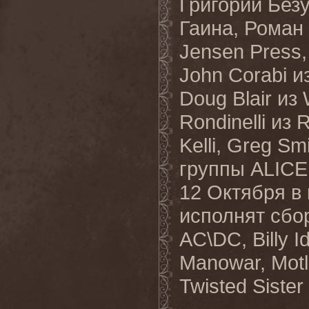
Григорий Без
Гаина, Роман
Jensen Press,
John Corabi 
Doug Blair из
Rondinelli из
Kelli, Greg S
группы ALIC
12 Октября в
исполнят сбор
AC\DC, Billy Id
Manowar, Motl
Twisted Sister