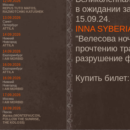
12.09.2026
Москва
в ожидании з
REPUS TUTO MATOS,
RAZMOTCHIKI KATUSHEK
15.09.24.
13.09.2026
Санкт-
Петербург
INNA SYBERI
ATTILA
14.09.2026
"Велесова ноч
Нижний
Новгород
ATTILA
прочтению тр
14.09.2026
Екатеринбург
разрушение ф
I AM MORBID
16.09.2026
Екатеринбург
ATTILA
Купить билет
16.09.2026
Нижний
Новгород
I AM MORBID
17.09.2026
Москва
I AM MORBID
18.09.2026
Пенза
Жатва (MONTEFAUCON,
FOLLOW THE SUNRISE,
THE KOLOSS)