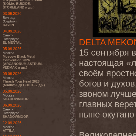
Открытие метал сезона
(KOMA, BUICIDE,
STORMLAND и др.)
03.09.2026
Белград
(Сербия)
RAVEN
04.09.2026
Санкт-
Петербург
DELTA MEKO
EL MENTAL
05.09.2026
15 сентября 
Москва
Moscow Black Metal
настоящая «л
Convention 2026
(ARCANORUM ASTRUM,
VEDMAK и др.)
своём яростн
05.09.2026
Москва
богов и духо
Thrash Your Head 2026
(МАФИЯ, ДЕБОШЪ и др.)
звоном лучшег
05.09.2026
Москва
SHADOWMOOR
главных вере
06.09.2026
Санкт-
ныне окутано 
Петербург
SHADOWMOOR
12.09.2026
Москва
ATTILA
Великолепна