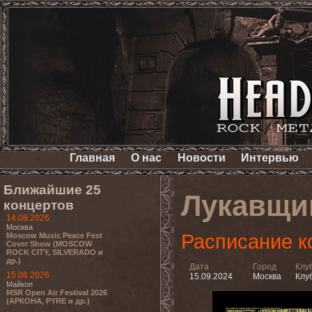
Главная
О нас
Новости
Интервью
Ближайшие 25
Лукавщи
концертов
14.08.2026
Москва
Расписание к
Moscow Music Peace Fest
Cover Show (MOSCOW
ROCK CITY, SILVERADO и
др.)
Дата
Город
Клу
15.08.2026
15.09.2024
Москва
Клуб
Майкоп
MSR Open Air Festival 2026
(АРКОНА, PYRE и др.)