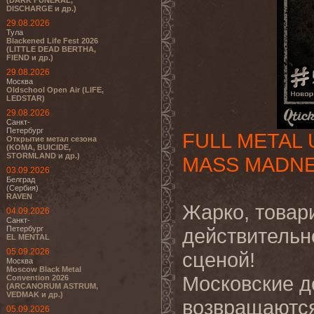
(DARK FUNERAL,
DISCHARGE и др.)
29.08.2026
Тула
Blackened Life Fest 2026
(LITTLE DEAD BERTHA,
FIEND и др.)
29.08.2026
Москва
Oldschool Open Air (LIFE,
LEDSTAR)
29.08.2026
Санкт-
Петербург
FULL METAL 
Открытие метал сезона
(KOMA, BUICIDE,
STORMLAND и др.)
MASS MADNE
03.09.2026
Белград
(Сербия)
RAVEN
Жарко, товар
04.09.2026
Санкт-
Петербург
действительно
EL MENTAL
05.09.2026
сценой!
Москва
Moscow Black Metal
Московские 
Convention 2026
(ARCANORUM ASTRUM,
VEDMAK и др.)
возвращаются
05.09.2026