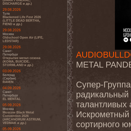
(DARK FUNERAL,
DISCHARGE и др.)
29.08.2026
Тула
Blackened Life Fest 2026
(LITTLE DEAD BERTHA,
FIEND и др.)
29.08.2026
Москва
Oldschool Open Air (LIFE,
LEDSTAR)
29.08.2026
Санкт-
AUDIOBULL
Петербург
Открытие метал сезона
(KOMA, BUICIDE,
METAL PAND
STORMLAND и др.)
03.09.2026
Белград
(Сербия)
Супер-Групп
RAVEN
04.09.2026
радикальный 
Санкт-
Петербург
EL MENTAL
талантливых 
05.09.2026
Москва
Искрометный 
Moscow Black Metal
Convention 2026
(ARCANORUM ASTRUM,
сортирного ю
VEDMAK и др.)
05.09.2026