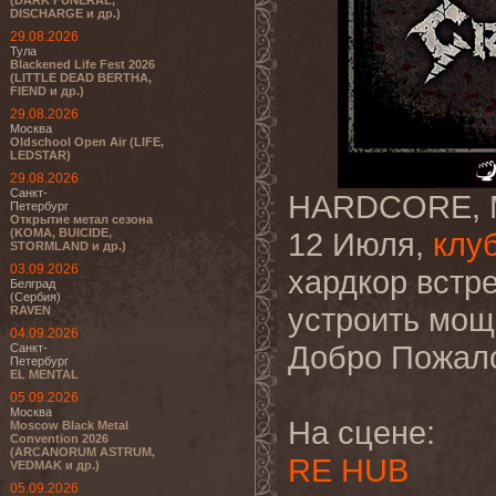
(DARK FUNERAL,
DISCHARGE и др.)
29.08.2026
Тула
Blackened Life Fest 2026
(LITTLE DEAD BERTHA,
FIEND и др.)
29.08.2026
Москва
Oldschool Open Air (LIFE,
LEDSTAR)
29.08.2026
Санкт-
HARDCORE, 
Петербург
Открытие метал сезона
(KOMA, BUICIDE,
12 Июля,
клу
STORMLAND и др.)
03.09.2026
хардкор встре
Белград
(Сербия)
устроить мощ
RAVEN
04.09.2026
Добро Пожало
Санкт-
Петербург
EL MENTAL
05.09.2026
Москва
На сцене:
Moscow Black Metal
Convention 2026
(ARCANORUM ASTRUM,
RE HUB
VEDMAK и др.)
05.09.2026