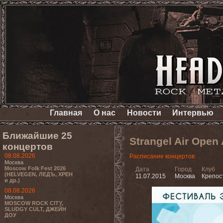
Главная
О нас
Новости
Интервью
Ближайшие 25
Strangel Air Open
концертов
08.08.2026
Расписание концертов
Москва
Moscow Folk Fest 2026
Дата
Город
Клуб
(HELVEGEN, ЛЕДЪ, ХРЕН
11.07.2015
Москва
Крепос
и др.)
08.08.2026
Москва
MOSCOW ROCK CITY,
SLUDGY CULT, ДЖЕЙН
ДОУ