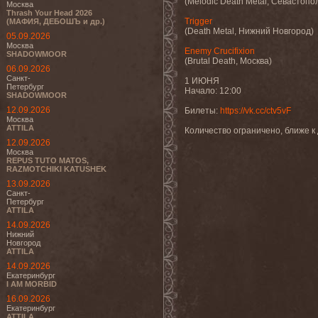
(Melodic Death Metal, Севастопо
Москва
Thrash Your Head 2026
Trigger
(МАФИЯ, ДЕБОШЪ и др.)
(Death Metal, Нижний Новгород)
05.09.2026
Москва
Enemy Crucifixion
SHADOWMOOR
(Brutal Death, Москва)
06.09.2026
Санкт-
1 ИЮНЯ
Петербург
Начало: 12:00
SHADOWMOOR
12.09.2026
Билеты:
https://vk.cc/ctv5vF
Москва
ATTILA
Количество ограничено, ближе к
12.09.2026
Москва
REPUS TUTO MATOS,
RAZMOTCHIKI KATUSHEK
13.09.2026
Санкт-
Петербург
ATTILA
14.09.2026
Нижний
Новгород
ATTILA
14.09.2026
Екатеринбург
I AM MORBID
16.09.2026
Екатеринбург
ATTILA