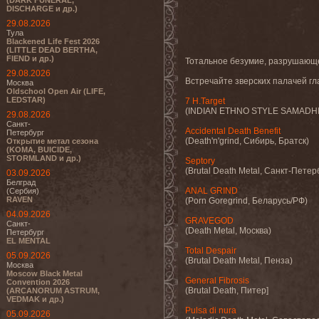
(DARK FUNERAL,
DISCHARGE и др.)
29.08.2026
Тула
Blackened Life Fest 2026
(LITTLE DEAD BERTHA,
FIEND и др.)
Тотальное безумие, разрушающе
29.08.2026
Встречайте зверских палачей гл
Москва
Oldschool Open Air (LIFE,
LEDSTAR)
7 H.Target
(INDIAN ETHNO STYLE SAMADHI
29.08.2026
Санкт-
Accidental Death Benefit
Петербург
(Death'n'grind, Сибирь, Братск)
Открытие метал сезона
(KOMA, BUICIDE,
STORMLAND и др.)
Septory
(Brutal Death Metal, Санкт-Петер
03.09.2026
Белград
ANAL GRIND
(Сербия)
RAVEN
(Porn Goregrind, Беларусь/РФ)
04.09.2026
GRAVEGOD
Санкт-
(Death Metal, Москва)
Петербург
EL MENTAL
Total Despair
05.09.2026
(Brutal Death Metal, Пенза)
Москва
Moscow Black Metal
General Fibrosis
Convention 2026
(Brutal Death, Питер]
(ARCANORUM ASTRUM,
VEDMAK и др.)
Pulsa di nura
05.09.2026