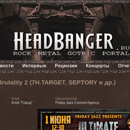
вости
Интервью
Рецензии
Концерты
Отче
rutality 2 (7H.TARGET, SEPTORY и др.)
Клуб
Организатор
Клуб "Город"
Friday Jazz Concert Agency