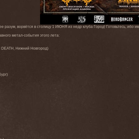
е разум, ворвётся в столицу 1 ИЮНЯ из недр клуба Город! Готовьтесь, иб
авного метал-события этого лета:
 DEATH, Нижний Новгород)
бург)