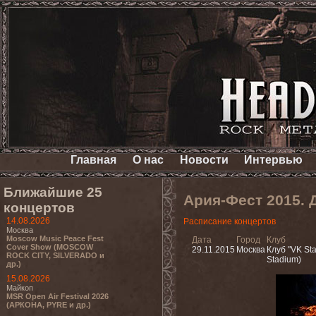
Главная
О нас
Новости
Интервью
Ближайшие 25
Ария-Фест 2015. 
концертов
14.08.2026
Расписание концертов
Москва
Moscow Music Peace Fest
Дата
Город
Клуб
Cover Show (MOSCOW
29.11.2015
Москва
Клуб "VK Sta
ROCK CITY, SILVERADO и
Stadium)
др.)
15.08.2026
Майкоп
MSR Open Air Festival 2026
(АРКОНА, PYRE и др.)