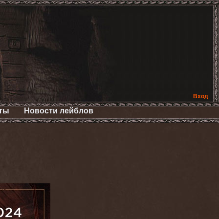
Вход
ты
Новости лейблов