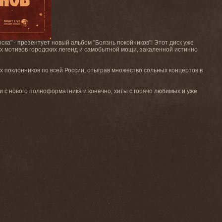
ска" - презентует новый альбом "Боязнь покойников"! Этот диск уже
ых мотивов городских легенд и самобытной мощи, закаленной истинно
 поклонников по всей России, отыграв множество сольных концертов в
ни с нового полноформатника и конечно, хиты с горячо любимых и уже