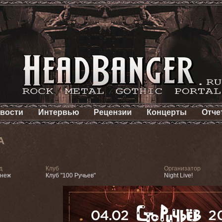
вости
Интервью
Рецензии
Концерты
Отче
А
д
Клуб
Организатор
онеж
Клуб "100 Ручьев"
Night Live!