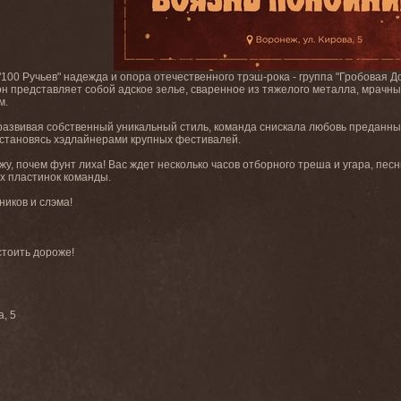
100 Ручьев" надежда и опора отечественного трэш-рока - группа "Гробовая До
 он представляет собой адское зелье, сваренное из тяжелого металла, мрачн
м.
развивая собственный уникальный стиль, команда снискала любовь преданных
 становясь хэдлайнерами крупных фестивалей.
у, почем фунт лиха! Вас ждет несколько часов отборного треша и угара, пес
х пластинок команды.
ников и слэма!
стоить дороже!
а, 5