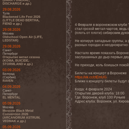
(DARK FUNERAL,
DISCHARGE и др.)
29.08.2026
Тула
Blackened Life Fest 2026
(LITTLE DEAD BERTHA,
FIEND и др.)
4 Февраля в воронежском клубе "
стал грозой метал-чартов, ведь
29.08.2026
(плоть от плоти) сибирским духо
Москва
Oldschool Open Air (LIFE,
LEDSTAR)
Не копируя западные группы, а 
разных городах и неоднократно
29.08.2026
Санкт-
Настало время показать Воронеж
Петербург
заслушанных до дыр первых дву
Открытие метал сезона
(KOMA, BUICIDE,
STORMLAND и др.)
Не приходи, коль боишься покой
03.09.2026
Билеты на концерт в Воронеже
Белград
https://vk.cc/ctEmUG
(Сербия)
RAVEN
Ближе к концерту билеты будут 
04.09.2026
Когда: 4 февраля 2024
Санкт-
Открытие дверей клуба: 18:00
Петербург
Где: Воронеж, клуб 100 Ручьев
EL MENTAL
Адрес клуба: Воронеж, ул. Киров
05.09.2026
Москва
Moscow Black Metal
Convention 2026
(ARCANORUM ASTRUM,
VEDMAK и др.)
05.09.2026