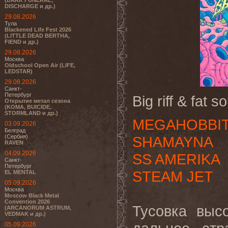
(DARK FUNERAL,
DISCHARGE и др.)
29.08.2026
Тула
Blackened Life Fest 2026
(LITTLE DEAD BERTHA,
FIEND и др.)
29.08.2026
Москва
Oldschool Open Air (LIFE,
LEDSTAR)
29.08.2026
Санкт-
Петербург
Big riff & fat s
Открытие метал сезона
(KOMA, BUICIDE,
STORMLAND и др.)
MEGAHOBBI
03.09.2026
Белград
(Сербия)
SHAMAYNA
RAVEN
04.09.2026
SS AMERIKA
Санкт-
Петербург
STEAM JET
EL MENTAL
05.09.2026
Москва
Moscow Black Metal
Convention 2026
Тусовка выс
(ARCANORUM ASTRUM,
VEDMAK и др.)
05.09.2026