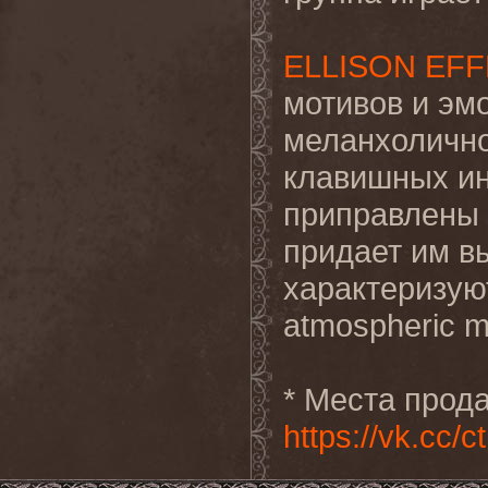
ELLISON EF
мотивов и эм
меланхолично
клавишных ин
приправлены 
придает им в
характеризую
atmospheric m
* Места прод
https://vk.cc/