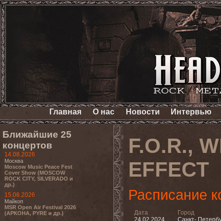
Главная
О нас
Новости
Интервью
Ближайшие 25
F.O.R., 
концертов
14.08.2026
Москва
EFFECT
Moscow Music Peace Fest
Cover Show (MOSCOW
ROCK CITY, SILVERADO и
др.)
Расписание к
15.08.2026
Майкоп
MSR Open Air Festival 2026
Дата
Город
(АРКОНА, PYRE и др.)
24.02.2024
Санкт- Петерб