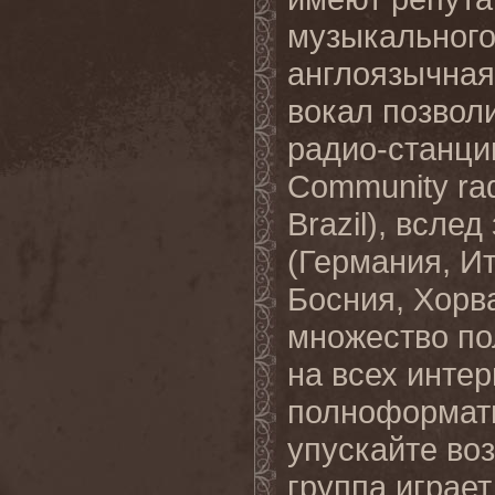
музыкального
англоязычная
вокал позвол
радио-станции
Community rad
Brazil), всле
(Германия, И
Босния, Хорв
множество по
на всех инте
полноформатн
упускайте во
группа играет