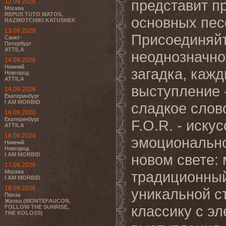
представит п
12.09.2026
Москва
REPUS TUTO MATOS,
основных пес
RAZMOTCHIKI KATUSHEK
13.09.2026
Присоединяйт
Санкт-
Петербург
ATTILA
неоднозначно
14.09.2026
Нижний
загадка, кажд
Новгород
ATTILA
выступление -
14.09.2026
Екатеринбург
I AM MORBID
сладкое слово
16.09.2026
Екатеринбург
F.O.R. - иску
ATTILA
16.09.2026
эмоциональног
Нижний
Новгород
I AM MORBID
новом свете:
17.09.2026
Москва
традиционный 
I AM MORBID
18.09.2026
уникальной ст
Пенза
Жатва (MONTEFAUCON,
классику с э
FOLLOW THE SUNRISE,
THE KOLOSS)