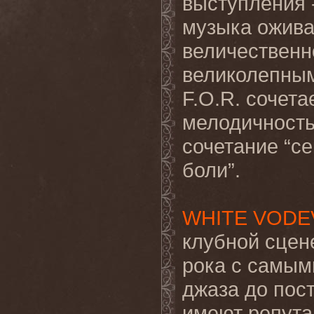
выступления 
музыка оживае
величественн
великолепным
F.O.R. сочета
мелодичность
сочетание “с
боли”.
WHITE VODE
клубной сцен
рока с самым
джаза до пост
имеют репута